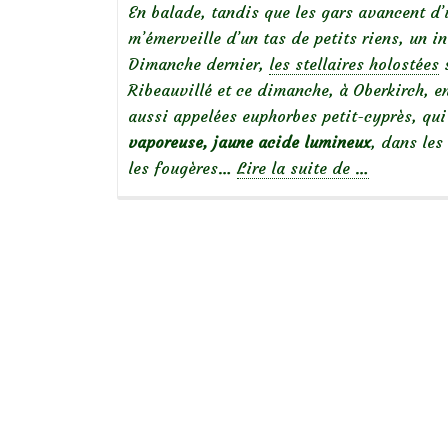
En balade, tandis que les gars avancent d’
m’émerveille d’un tas de petits riens, un i
Dimanche dernier,
les stellaires holostées
s
Ribeauvillé et ce dimanche, à Oberkirch, e
aussi appelées euphorbes petit-cyprès, qui
vaporeuse, jaune acide lumineux
, dans les
à
les fougères…
Lire la suite de
…
propos
deBelles
sauvageonn
:
Euphorbia
cyparissias