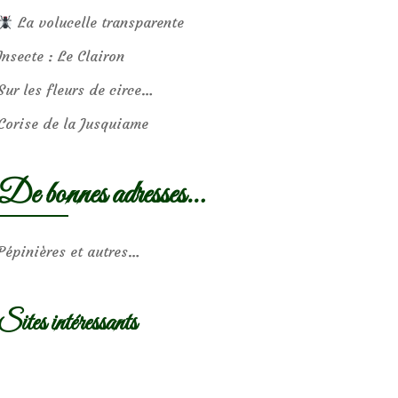
La volucelle transparente
Insecte : Le Clairon
Sur les fleurs de circe…
Corise de la Jusquiame
De bonnes adresses…
Pépinières et autres…
Sites intéressants