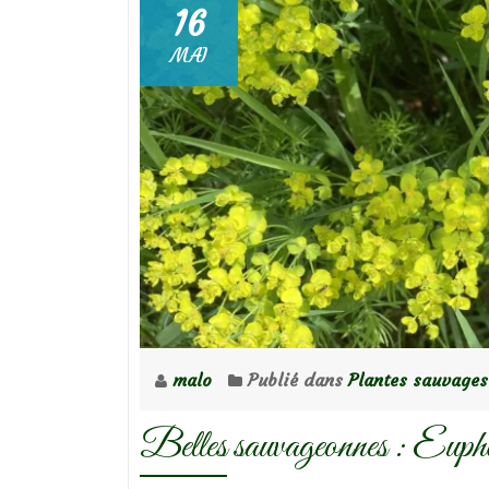
16
MAI
malo
Publié dans
Plantes sauvages
Belles sauvageonnes : Euphor