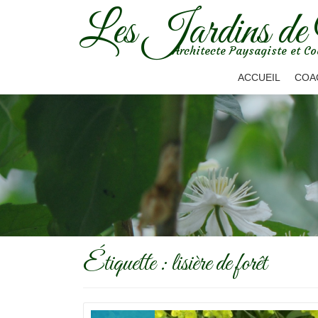
Les Jardins de
Aller
Architecte Paysagiste et Co
au
contenu
ACCUEIL
COA
Étiquette :
lisière de forêt