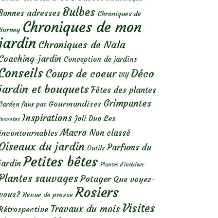
Bulbes
Bonnes adresses
Chroniques de
Chroniques de mon
Barney
jardin
Chroniques de Nala
Coaching-jardin
Conception de jardins
Conseils
Déco
Coups de coeur
DIY
jardin et bouquets
Fêtes des plantes
Grimpantes
Gourmandises
Garden faux pas
Inspirations
Les
Joli Duo
Insectes
Macro
Non classé
incontournables
Oiseaux du jardin
Parfums du
Outils
Petites bêtes
jardin
Plantes d’intérieur
Plantes sauvages
Potager
Que voyez-
Rosiers
vous?
Revue de presse
Visites
Travaux du mois
Rétrospective