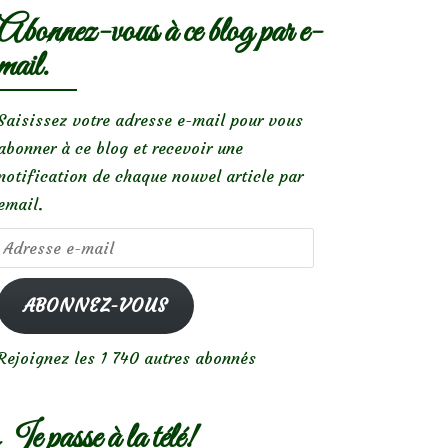
Abonnez-vous à ce blog par e-
mail.
Saisissez votre adresse e-mail pour vous
abonner à ce blog et recevoir une
notification de chaque nouvel article par
email.
Adresse
e-
mail
ABONNEZ-VOUS
Rejoignez les 1 740 autres abonnés
Je passe à la télé!