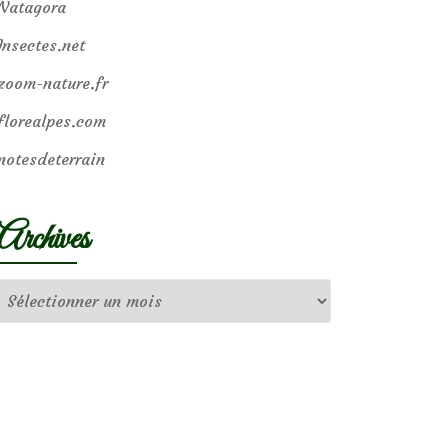
Natagora
Insectes.net
zoom-nature.fr
florealpes.com
notesdeterrain
Archives
Archives