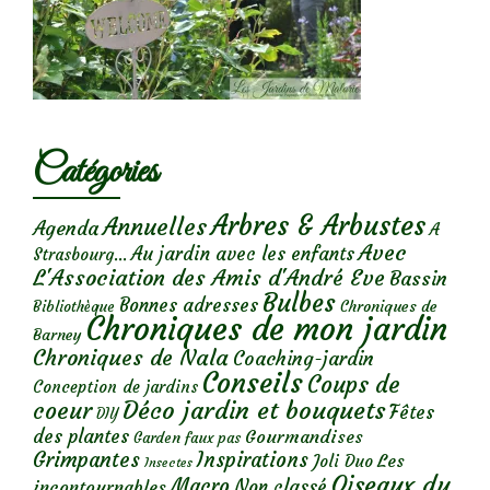
Catégories
Arbres & Arbustes
Annuelles
Agenda
A
Avec
Au jardin avec les enfants
Strasbourg...
L'Association des Amis d'André Eve
Bassin
Bulbes
Bonnes adresses
Chroniques de
Bibliothèque
Chroniques de mon jardin
Barney
Chroniques de Nala
Coaching-jardin
Conseils
Coups de
Conception de jardins
Déco jardin et bouquets
coeur
Fêtes
DIY
des plantes
Gourmandises
Garden faux pas
Grimpantes
Inspirations
Les
Joli Duo
Insectes
Oiseaux du
Macro
Non classé
incontournables