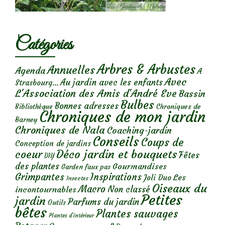
Catégories
Arbres & Arbustes
Annuelles
Agenda
A
Avec
Au jardin avec les enfants
Strasbourg...
L'Association des Amis d'André Eve
Bassin
Bulbes
Bonnes adresses
Chroniques de
Bibliothèque
Chroniques de mon jardin
Barney
Chroniques de Nala
Coaching-jardin
Conseils
Coups de
Conception de jardins
Déco jardin et bouquets
coeur
Fêtes
DIY
des plantes
Gourmandises
Garden faux pas
Grimpantes
Inspirations
Les
Joli Duo
Insectes
Oiseaux du
Macro
Non classé
incontournables
Petites
jardin
Parfums du jardin
Outils
bêtes
Plantes sauvages
Plantes d’intérieur