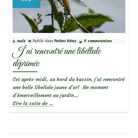
malo
Publié dans
Petites bêtes
9 commentaires
J’ai rencontré une libellule
déprimée
Cet après-midi, au bord du bassin, j’ai rencontré
une belle libellule jaune d’or! Un moment
d’émerveillement au jardin…
à
Lire la suite de
…
propos
deJ’ai
rencontré
une