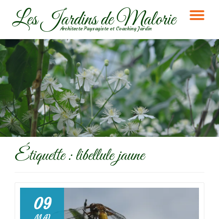
Les Jardins de Malorie
DÉ
Aller
Architecte Paysagiste et Coaching Jardin
au
LA
contenu
NA
Étiquette :
libellule jaune
09
MAI