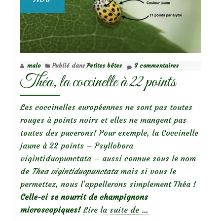
malo
Publié dans
Petites bêtes
3 commentaires
Théa, la coccinelle à 22 points
Les coccinelles européennes ne sont pas toutes
rouges à points noirs et elles ne mangent pas
toutes des pucerons! Pour exemple, la Coccinelle
jaune à 22 points – Psyllobora
vigintiduopunctata – aussi connue sous le nom
de
Thea vigintiduopunctata
mais si vous le
permettez, nous l’appellerons simplement Théa !
Celle-ci se nourrit de champignons
à
microscopiques!
Lire la suite de
…