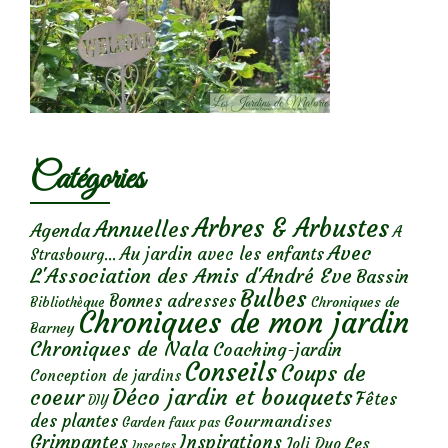
Catégories
Arbres & Arbustes
Annuelles
Agenda
A
Avec
Au jardin avec les enfants
Strasbourg...
L'Association des Amis d'André Eve
Bassin
Bulbes
Bonnes adresses
Chroniques de
Bibliothèque
Chroniques de mon jardin
Barney
Chroniques de Nala
Coaching-jardin
Conseils
Coups de
Conception de jardins
Déco jardin et bouquets
coeur
Fêtes
DIY
des plantes
Gourmandises
Garden faux pas
Grimpantes
Inspirations
Les
Joli Duo
Insectes