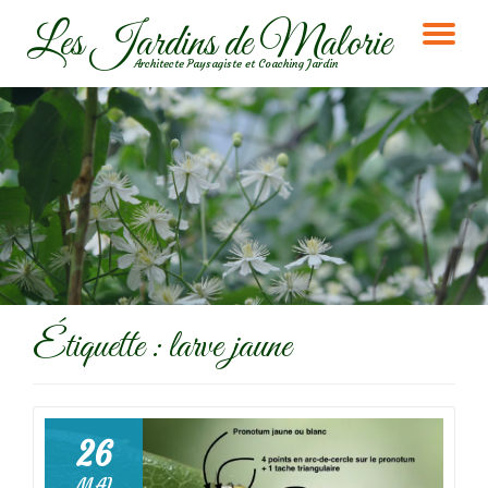
Les Jardins de Malorie
DÉ
Aller
Architecte Paysagiste et Coaching Jardin
au
LA
contenu
NA
Étiquette :
larve jaune
26
MAI