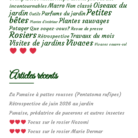
Oiseaux du
Macro
Non classé
incontournables
Petites
jardin
Parfums du jardin
Outils
bêtes
Plantes sauvages
Plantes d’intérieur
Potager
Que voyez-vous?
Revue de presse
Rosiers
Travaux du mois
Rétrospective
Vivaces
Visites de jardins
Vivaces couvre-sol
Articles récents
La Punaise à pattes rousses (Pentatoma rufipes)
Rétrospective de juin 2026 au jardin
Punaise, prédatrice de pucerons et autres insectes
Focus sur le rosier Nozomi
Focus sur le rosier Marie Dermar