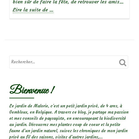
bien sûr de faire la fête, de retrouver les amis…
à
Lire la suite de
…
propos
deInauguration
du
Label
Jardin
Remarquable
au
jardin
personnel
Bienvenue !
d’André
Eve
Le jardin de Malorie, c'est un petit jardin privé, de 4 ares, à
Gembloux, en Belgique. A travers ce blog, je partage ma passion
et mes conseils de paysagiste, en encourageant la biodiversité
au jardin. Découvrez mes plantes coup de coeur et la petite
faune d’un jardin naturel, suivez les chroniques de mon jardin
privé au fil des saisons, visitez d’autres jardins,...