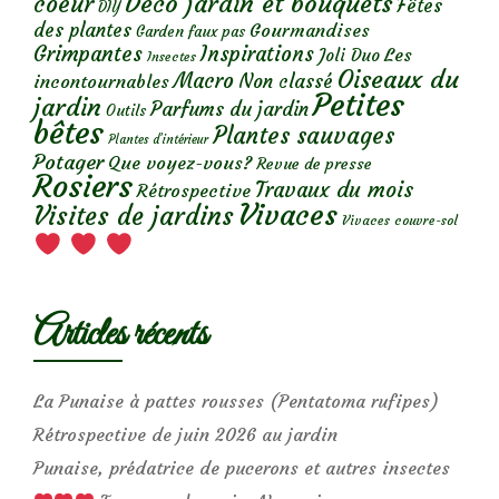
Déco jardin et bouquets
coeur
Fêtes
DIY
des plantes
Gourmandises
Garden faux pas
Grimpantes
Inspirations
Les
Joli Duo
Insectes
Oiseaux du
Macro
Non classé
incontournables
Petites
jardin
Parfums du jardin
Outils
bêtes
Plantes sauvages
Plantes d’intérieur
Potager
Que voyez-vous?
Revue de presse
Rosiers
Travaux du mois
Rétrospective
Vivaces
Visites de jardins
Vivaces couvre-sol
Articles récents
La Punaise à pattes rousses (Pentatoma rufipes)
Rétrospective de juin 2026 au jardin
Punaise, prédatrice de pucerons et autres insectes