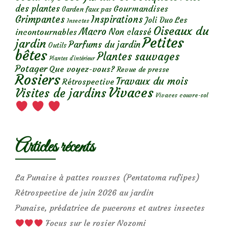
des plantes
Gourmandises
Garden faux pas
Grimpantes
Inspirations
Les
Joli Duo
Insectes
Oiseaux du
Macro
Non classé
incontournables
Petites
jardin
Parfums du jardin
Outils
bêtes
Plantes sauvages
Plantes d’intérieur
Potager
Que voyez-vous?
Revue de presse
Rosiers
Travaux du mois
Rétrospective
Vivaces
Visites de jardins
Vivaces couvre-sol
Articles récents
La Punaise à pattes rousses (Pentatoma rufipes)
Rétrospective de juin 2026 au jardin
Punaise, prédatrice de pucerons et autres insectes
Focus sur le rosier Nozomi