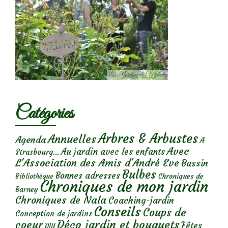
Catégories
Arbres & Arbustes
Annuelles
Agenda
A
Avec
Au jardin avec les enfants
Strasbourg...
L'Association des Amis d'André Eve
Bassin
Bulbes
Bonnes adresses
Chroniques de
Bibliothèque
Chroniques de mon jardin
Barney
Chroniques de Nala
Coaching-jardin
Conseils
Coups de
Conception de jardins
Déco jardin et bouquets
coeur
Fêtes
DIY