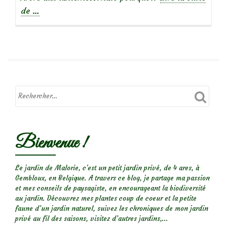
à
de
…
propos
de
Koelreuteria
paniculata,
Savonnier
ou
arbre
aux
Bienvenue !
lanternes
Le jardin de Malorie, c'est un petit jardin privé, de 4 ares, à
Gembloux, en Belgique. A travers ce blog, je partage ma passion
et mes conseils de paysagiste, en encourageant la biodiversité
au jardin. Découvrez mes plantes coup de coeur et la petite
faune d’un jardin naturel, suivez les chroniques de mon jardin
privé au fil des saisons, visitez d’autres jardins,...