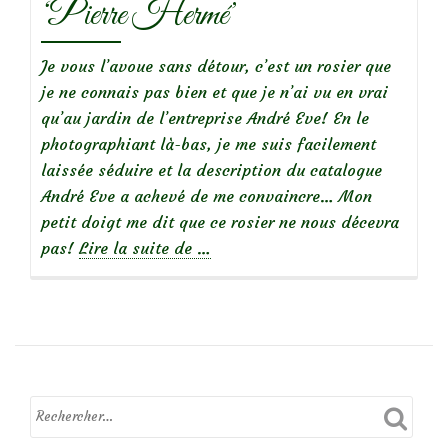
‘Pierre Hermé’
elles’
Je vous l’avoue sans détour, c’est un rosier que
je ne connais pas bien et que je n’ai vu en vrai
qu’au jardin de l’entreprise André Eve! En le
photographiant là-bas, je me suis facilement
laissée séduire et la description du catalogue
André Eve a achevé de me convaincre… Mon
petit doigt me dit que ce rosier ne nous décevra
à
pas!
Lire la suite de
…
propos
de
Focus
sur
le