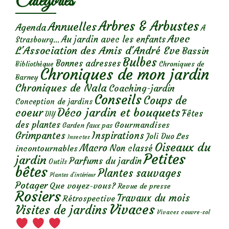
Catégories
Arbres & Arbustes
Annuelles
Agenda
A
Avec
Au jardin avec les enfants
Strasbourg...
L'Association des Amis d'André Eve
Bassin
Bulbes
Bonnes adresses
Chroniques de
Bibliothèque
Chroniques de mon jardin
Barney
Chroniques de Nala
Coaching-jardin
Conseils
Coups de
Conception de jardins
Déco jardin et bouquets
coeur
Fêtes
DIY
des plantes
Gourmandises
Garden faux pas
Grimpantes
Inspirations
Les
Joli Duo
Insectes
Oiseaux du
Macro
Non classé
incontournables
Petites
jardin
Parfums du jardin
Outils
bêtes
Plantes sauvages
Plantes d’intérieur
Potager
Que voyez-vous?
Revue de presse
Rosiers
Travaux du mois
Rétrospective
Vivaces
Visites de jardins
Vivaces couvre-sol