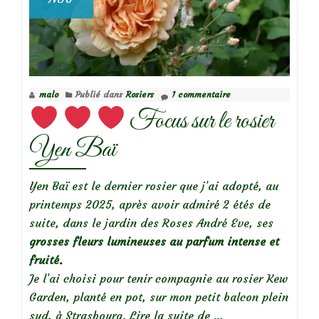
malo
Publié dans
Rosiers
1 commentaire
Focus sur le rosier
Yen Baï
Yen Baï est le dernier rosier que j’ai adopté, au
printemps 2025, après avoir admiré 2 étés de
suite, dans le jardin des Roses André Eve, ses
grosses fleurs lumineuses au parfum intense et
fruité.
Je l’ai choisi pour tenir compagnie au rosier Kew
Garden, planté en pot, sur mon petit balcon plein
à
sud, à Strasbourg.
Lire la suite de
…