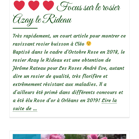
Focus sur le rosier
Azay le Rideau
Très rapidement, un court article pour montrer ce
ravissant rosier buisson à Cléo
Baptisé dans le cadre d’Octobre Rose en 2018, le
rosier Azay le Rideau est une obtention de
Jérôme Rateau pour Les Roses André Eve, autant
dire un rosier de qualité, très florifère et
extrêmement résistant aux maladies. Il a
d’ailleurs été primé dans différents concours et
a été élu Rose d’or à Orléans en 2019!
Lire la
à
suite de
…
propos
de