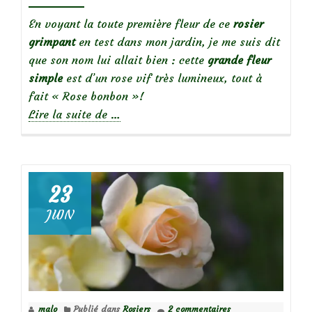
En voyant la toute première fleur de ce
rosier
grimpant
en test dans mon jardin, je me suis dit
que son nom lui allait bien : cette
grande fleur
simple
est d’un rose vif très lumineux, tout à
fait « Rose bonbon »!
à
Lire la suite de
…
propos
deFocus
sur
le
23
rosier
JUIN
grimpant
Rose
Bonbon
malo
Publié dans
Rosiers
2 commentaires