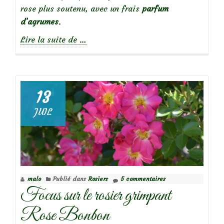
rose plus soutenu, avec un frais
parfum
d’agrumes
.
à
Lire la suite de
…
propos
de
13
JUIL
Focus
sur
le
Rosier
Julie
malo
Publié dans
Rosiers
5 commentaires
Pietri
Focus sur le rosier grimpant
Rose Bonbon