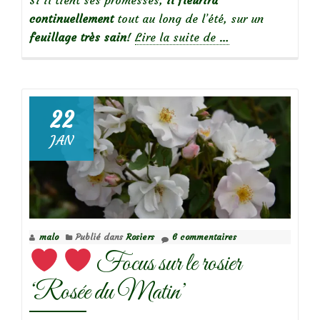
Si il tient ses promesses,
il fleurira
continuellement
tout au long de l’été, sur un
à
feuillage très sain
!
Lire la suite de
…
propos
de
22
Focus
JAN
sur
le
rosier
‘Toul’
malo
Publié dans
Rosiers
6 commentaires
Focus sur le rosier
‘Rosée du Matin’