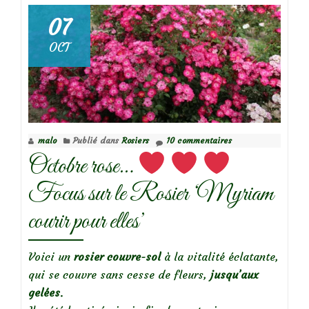
07
Focus
OCT
sur
le
rosier
‘Jardin
de
malo
Publié dans
Rosiers
10 commentaires
Granville’
Octobre rose…
Focus sur le Rosier ‘Myriam
courir pour elles’
Voici un
rosier couvre-sol
à la vitalité éclatante,
qui se couvre sans cesse de fleurs,
jusqu’aux
gelées
.