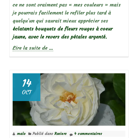
ce ne sont vraiment pas « mes couleurs » mais
je pourrais facilement le refiler plus tard à
quelqu’un qui saurait mieux apprécier ses
éclatants bouquets de fleurs rouges à coeur
jaune, avec le revers des pétales argenté.
à
Lire la suite de
…
propos
de
14
OCT
Focus
sur
le
rosier
Alex
malo
Publié dans
Rosiers
4 commentaires
Lutz