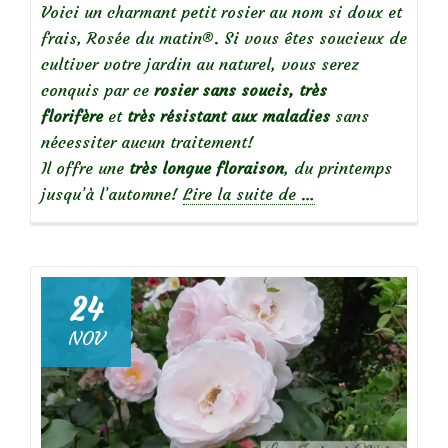
Voici un charmant petit rosier au nom si doux et
frais, Rosée du matin®. Si vous êtes soucieux de
cultiver votre jardin au naturel, vous serez
conquis par ce
rosier sans soucis, très
florifère
et
très résistant aux maladies
sans
nécessiter aucun traitement!
Il offre une
très longue floraison
, du printemps
à
jusqu’à l’automne!
Lire la suite de
…
propos
de
24
Focus
NOV
sur
le
rosier
‘Rosée