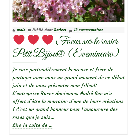
rosier
Robert
Louis
malo
Publié dans
Rosiers
12 commentaires
Stevenson
Focus sur le rosier
Petit Bijou® (Eveminearo)
Je suis particulièrement heureuse et fière de
partager avec vous un grand moment de ce début
juin et de vous présenter mon filleul!
L’entreprise Roses Anciennes André Eve m’a
offert d’être la marraine d’une de leurs créations
! C’est un grand honneur pour l’amoureuse des
roses que je suis…
à
Lire la suite de
…
propos