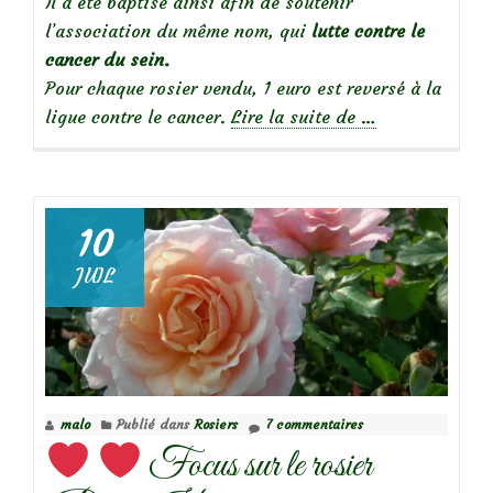
Il a été baptisé ainsi afin de soutenir
l’association du même nom, qui
lutte contre le
cancer du sein.
Pour chaque rosier vendu, 1 euro est reversé à la
à
ligue contre le cancer.
Lire la suite de
…
propos
deOctobre
rose…
10
JUIL
Focus
sur
le
Rosier
malo
Publié dans
Rosiers
7 commentaires
‘Myriam
Focus sur le rosier
courir
pour