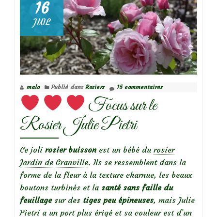
16
JUIL
Focus
sur
le
rosier
Azay
malo
Publié dans
Rosiers
15 commentaires
le
Focus sur le
Rideau
Rosier Julie Pietri
Ce joli
rosier buisson
est un bébé du
rosier
Jardin de Granville
. Ils se ressemblent dans la
forme de la fleur à la texture charnue, les beaux
boutons turbinés et la
santé sans faille du
feuillage
sur des
tiges peu épineuses
, mais Julie
Pietri a un port plus érigé et sa couleur est d’un