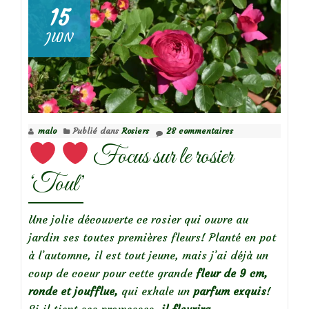
15
Focus
JUIN
sur
le
rosier
Romain
Rolland
malo
Publié dans
Rosiers
28 commentaires
Focus sur le rosier
‘Toul’
Une jolie découverte ce rosier qui ouvre au
jardin ses toutes premières fleurs! Planté en pot
à l’automne, il est tout jeune, mais j’ai déjà un
coup de coeur pour cette grande
fleur de 9 cm,
ronde et joufflue,
qui exhale un
parfum exquis
!