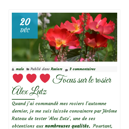
de
20
DÉC
Focus
sur
le
rosier
Petit
malo
Publié dans
Rosiers
3 commentaires
Bijou®
Focus sur le rosier
(Eveminearo)
Alex Lutz
Quand j’ai commandé mes rosiers l’automne
dernier, je me suis laissée convaincre par Jérôme
Rateau de tester ‘Alex Lutz’, une de ses
obtentions aux
nombreuses qualités.
Pourtant,