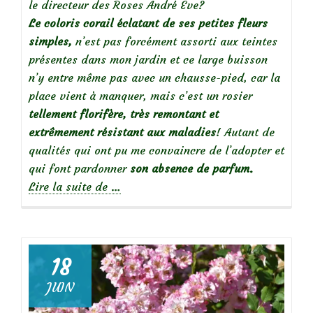
le directeur des Roses André Eve?
Le coloris corail éclatant de ses petites fleurs
simples,
n’est pas forcément assorti aux teintes
présentes dans mon jardin et ce large buisson
n’y entre même pas avec un chausse-pied, car la
place vient à manquer, mais c’est un rosier
tellement florifère, très remontant et
extrêmement résistant aux maladies
! Autant de
qualités qui ont pu me convaincre de l’adopter et
qui font pardonner
son absence de parfum.
à
Lire la suite de
…
propos
de
18
Focus
JUIN
sur
le