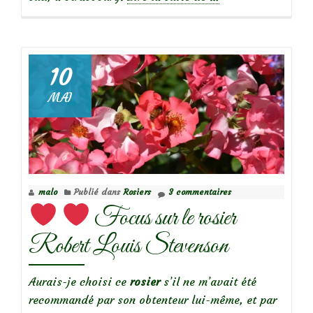
propos
de
10
MAI
Focus
sur
le
rosier
Yen
malo
Publié dans
Rosiers
3 commentaires
Baï
Focus sur le rosier
Robert Louis Stevenson
Aurais-je choisi ce
rosier
s’il ne m’avait été
recommandé par son obtenteur lui-même, et par