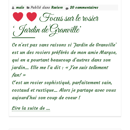
du
malo
Publié dans
Rosiers
20 commentaires
Matin’
Focus sur le rosier
‘Jardin de Granville’
Ce n’est pas sans raisons si ‘Jardin de Granville’
est un des rosiers préférés de mon amie Maryse,
qui en a pourtant beaucoup d’autres dans son
jardin… Elle me l’a dit :
« J’en suis tellement
fan! »
C’est un rosier sophistiqué, parfaitement sain,
costaud et rustique… Alors je partage avec vous
aujourd’hui son coup de coeur !
à
Lire la suite de
…
propos
de