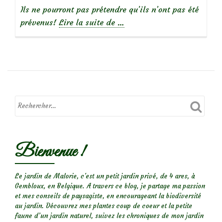
Ils ne pourront pas prétendre qu’ils n’ont pas été
à
prévenus!
Lire la suite de
…
propos
de
Chenille
orange
et
noire
(l’écaille
du
Bienvenue !
seneçon)
Le jardin de Malorie, c'est un petit jardin privé, de 4 ares, à
Gembloux, en Belgique. A travers ce blog, je partage ma passion
et mes conseils de paysagiste, en encourageant la biodiversité
au jardin. Découvrez mes plantes coup de coeur et la petite
faune d’un jardin naturel, suivez les chroniques de mon jardin