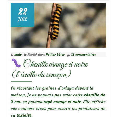
Frelons
22
asiatiques
JUIL
malo
Publié dans
Petites bêtes
12 commentaires
Chenille orange et noire
(l’écaille du seneçon)
En récoltant les graines d’orlaya devant la
maison, je ne pouvais pas rater cette
chenille de
3 cm
, en pyjama
rayé orange et noir
. Elle affiche
ces couleurs vives pour avertir les prédateurs de
sa
toxicité
.