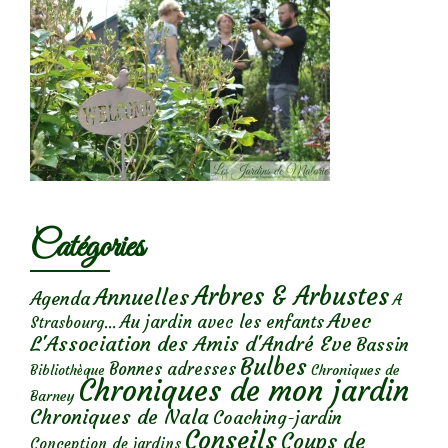
Catégories
Arbres & Arbustes
Annuelles
Agenda
A
Avec
Au jardin avec les enfants
Strasbourg...
L'Association des Amis d'André Eve
Bassin
Bulbes
Bonnes adresses
Chroniques de
Bibliothèque
Chroniques de mon jardin
Barney
Chroniques de Nala
Coaching-jardin
Conseils
Coups de
Conception de jardins