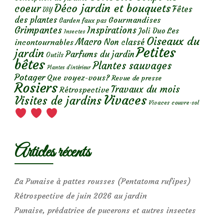
Déco jardin et bouquets
coeur
Fêtes
DIY
des plantes
Gourmandises
Garden faux pas
Grimpantes
Inspirations
Les
Joli Duo
Insectes
Oiseaux du
Macro
Non classé
incontournables
Petites
jardin
Parfums du jardin
Outils
bêtes
Plantes sauvages
Plantes d’intérieur
Potager
Que voyez-vous?
Revue de presse
Rosiers
Travaux du mois
Rétrospective
Vivaces
Visites de jardins
Vivaces couvre-sol
Articles récents
La Punaise à pattes rousses (Pentatoma rufipes)
Rétrospective de juin 2026 au jardin
Punaise, prédatrice de pucerons et autres insectes