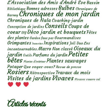
L'Association des Amis d'André Eve
Bassin
Bulbes
Bonnes adresses
Chroniques de
Bibliothèque
Chroniques de mon jardin
Barney
Chroniques de Nala
Coaching-jardin
Conseils
Coups de
Conception de jardins
Déco jardin et bouquets
coeur
Fêtes
DIY
des plantes
Gourmandises
Garden faux pas
Grimpantes
Inspirations
Les
Joli Duo
Insectes
Oiseaux du
Macro
Non classé
incontournables
Petites
jardin
Parfums du jardin
Outils
bêtes
Plantes sauvages
Plantes d’intérieur
Potager
Que voyez-vous?
Revue de presse
Rosiers
Travaux du mois
Rétrospective
Vivaces
Visites de jardins
Vivaces couvre-sol
Articles récents