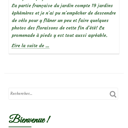
La partie française du jardin compte 19 jardins
éphémères et je n’ai pu m’empêcher de descendre
de vélo pour y flâner un peu et faire quelques
photos des floraisons de cette fin d’été! La
promenade à pieds y est tout aussi agréable.
à
Lire la suite de
…
propos
deLe
Jardin
des
Deux
Rives
(Strasbourg-
Kehl)
Bienvenue !