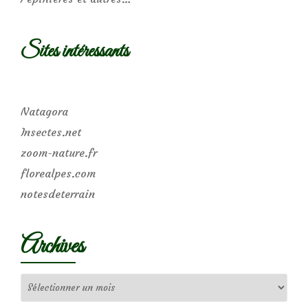
Sites intéressants
Natagora
Insectes.net
zoom-nature.fr
florealpes.com
notesdeterrain
Archives
Archives