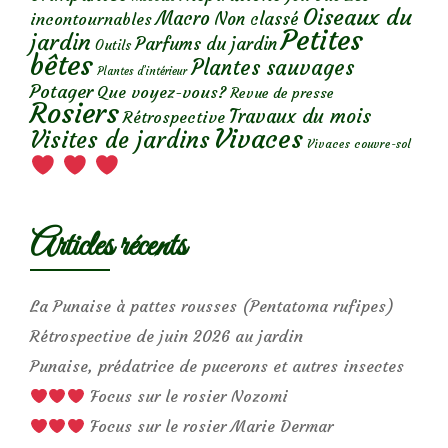
Oiseaux du
Macro
Non classé
incontournables
Petites
jardin
Parfums du jardin
Outils
bêtes
Plantes sauvages
Plantes d’intérieur
Potager
Que voyez-vous?
Revue de presse
Rosiers
Travaux du mois
Rétrospective
Vivaces
Visites de jardins
Vivaces couvre-sol
Articles récents
La Punaise à pattes rousses (Pentatoma rufipes)
Rétrospective de juin 2026 au jardin
Punaise, prédatrice de pucerons et autres insectes
Focus sur le rosier Nozomi
Focus sur le rosier Marie Dermar