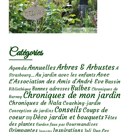
Catégories
Arbres & Arbustes
Annuelles
Agenda
A
Avec
Au jardin avec les enfants
Strasbourg...
L'Association des Amis d'André Eve
Bassin
Bulbes
Bonnes adresses
Chroniques de
Bibliothèque
Chroniques de mon jardin
Barney
Chroniques de Nala
Coaching-jardin
Conseils
Coups de
Conception de jardins
Déco jardin et bouquets
coeur
Fêtes
DIY
des plantes
Gourmandises
Garden faux pas
Grimpantes
Inspirations
Les
Joli Duo
Insectes