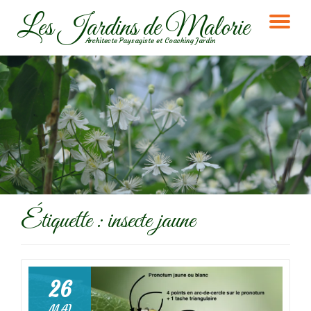
Les Jardins de Malorie
DÉ
Aller
Architecte Paysagiste et Coaching Jardin
au
LA
contenu
NA
Étiquette :
insecte jaune
26
MAI