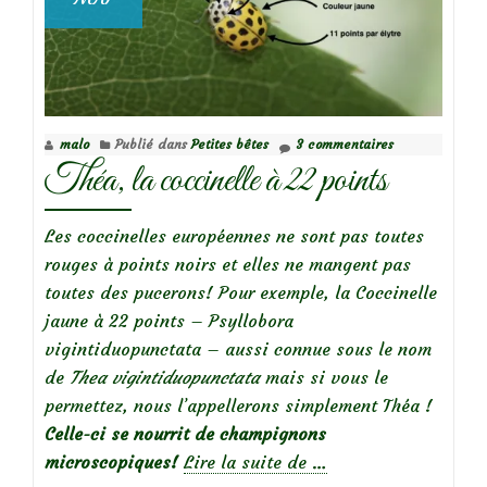
malo
Publié dans
Petites bêtes
3 commentaires
Théa, la coccinelle à 22 points
Les coccinelles européennes ne sont pas toutes
rouges à points noirs et elles ne mangent pas
toutes des pucerons! Pour exemple, la Coccinelle
jaune à 22 points – Psyllobora
vigintiduopunctata – aussi connue sous le nom
de
Thea vigintiduopunctata
mais si vous le
permettez, nous l’appellerons simplement Théa !
Celle-ci se nourrit de champignons
à
microscopiques!
Lire la suite de
…