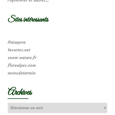
Pépinières et autres…
Sites intéressants
Natagora
Insectes.net
zoom-nature.fr
florealpes.com
notesdeterrain
Archives
Archives