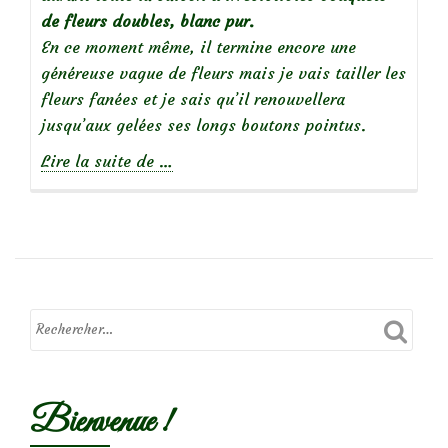
de fleurs doubles, blanc pur.
En ce moment même, il termine encore une
généreuse vague de fleurs mais je vais tailler les
fleurs fanées et je sais qu’il renouvellera
jusqu’aux gelées ses longs boutons pointus.
à
Lire la suite de
…
propos
de
Focus
sur
le
rosier
‘Iceberg’
Bienvenue !