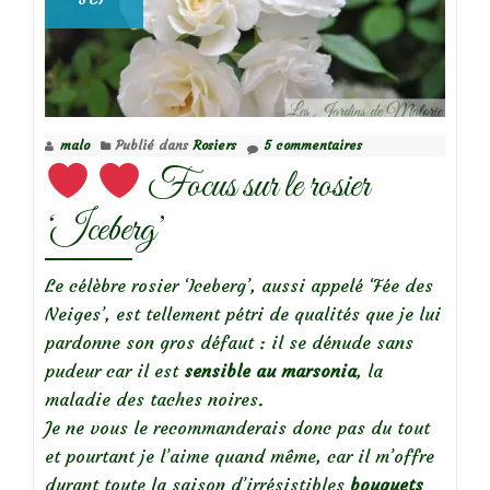
malo
Publié dans
Rosiers
5 commentaires
Focus sur le rosier
‘Iceberg’
Le célèbre rosier ‘Iceberg’, aussi appelé ‘Fée des
Neiges’, est tellement pétri de qualités que je lui
pardonne son gros défaut : il se dénude sans
pudeur car il est
sensible au marsonia
, la
maladie des taches noires.
Je ne vous le recommanderais donc pas du tout
et pourtant je l’aime quand même, car il m’offre
durant toute la saison d’irrésistibles
bouquets