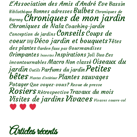
L'Association des Amis d'André Eve
Bassin
Bulbes
Bonnes adresses
Chroniques de
Bibliothèque
Chroniques de mon jardin
Barney
Chroniques de Nala
Coaching-jardin
Conseils
Coups de
Conception de jardins
Déco jardin et bouquets
coeur
Fêtes
DIY
des plantes
Gourmandises
Garden faux pas
Grimpantes
Inspirations
Les
Joli Duo
Insectes
Oiseaux du
Macro
Non classé
incontournables
Petites
jardin
Parfums du jardin
Outils
bêtes
Plantes sauvages
Plantes d’intérieur
Potager
Que voyez-vous?
Revue de presse
Rosiers
Travaux du mois
Rétrospective
Vivaces
Visites de jardins
Vivaces couvre-sol
Articles récents