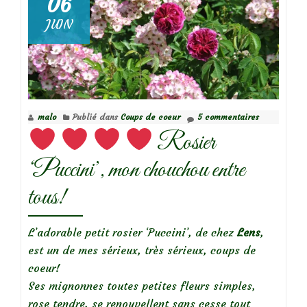
06
JUIN
Focus
sur
le
rosier
malo
Publié dans
Coups de coeur
5 commentaires
‘Pretty
Rosier
Pink’
‘Puccini’, mon chouchou entre
tous!
L’adorable petit rosier ‘Puccini’, de chez
Lens
,
est un de mes sérieux, très sérieux, coups de
coeur!
Ses mignonnes toutes petites fleurs simples,
rose tendre, se renouvellent sans cesse tout