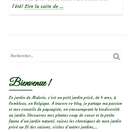
à
l’été!
Lire la suite de
…
propos
de
Rosier
‘Puccini’,
mon
Bienvenue !
chouchou
entre
tous!
Le jardin de Malorie, c'est un petit jardin privé, de 4 ares, à
Gembloux, en Belgique. A travers ce blog, je partage ma passion
et mes conseils de paysagiste, en encourageant la biodiversité
au jardin. Découvrez mes plantes coup de coeur et la petite
faune d’un jardin naturel, suivez les chroniques de mon jardin
privé au fil des saisons, visitez d’autres jardins,...