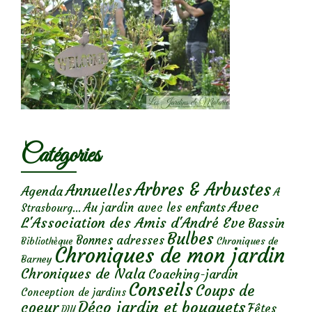
Catégories
Arbres & Arbustes
Annuelles
Agenda
A
Avec
Au jardin avec les enfants
Strasbourg...
L'Association des Amis d'André Eve
Bassin
Bulbes
Bonnes adresses
Chroniques de
Bibliothèque
Chroniques de mon jardin
Barney
Chroniques de Nala
Coaching-jardin
Conseils
Coups de
Conception de jardins
Déco jardin et bouquets
coeur
Fêtes
DIY