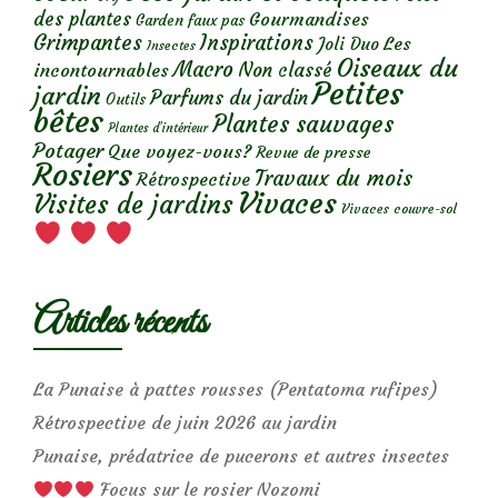
des plantes
Gourmandises
Garden faux pas
Grimpantes
Inspirations
Les
Joli Duo
Insectes
Oiseaux du
Macro
Non classé
incontournables
Petites
jardin
Parfums du jardin
Outils
bêtes
Plantes sauvages
Plantes d’intérieur
Potager
Que voyez-vous?
Revue de presse
Rosiers
Travaux du mois
Rétrospective
Vivaces
Visites de jardins
Vivaces couvre-sol
Articles récents
La Punaise à pattes rousses (Pentatoma rufipes)
Rétrospective de juin 2026 au jardin
Punaise, prédatrice de pucerons et autres insectes
Focus sur le rosier Nozomi