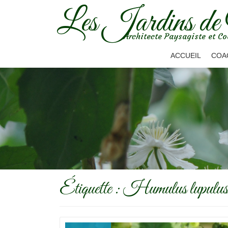
Les Jardins de
Aller
Architecte Paysagiste et Co
au
contenu
ACCUEIL
COA
Étiquette :
Humulus lupulus