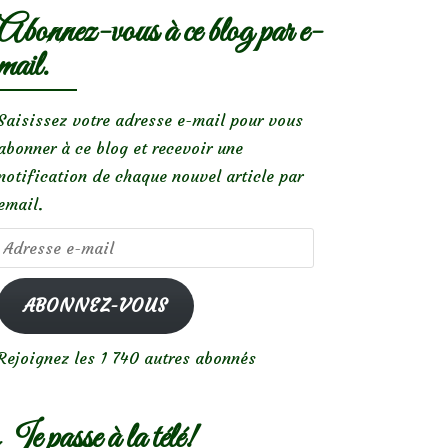
Abonnez-vous à ce blog par e-
mail.
Saisissez votre adresse e-mail pour vous
abonner à ce blog et recevoir une
notification de chaque nouvel article par
email.
Adresse
e-
mail
ABONNEZ-VOUS
Rejoignez les 1 740 autres abonnés
Je passe à la télé!