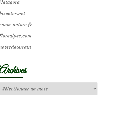
Natagora
Insectes.net
zoom-nature.fr
florealpes.com
notesdeterrain
Archives
Archives