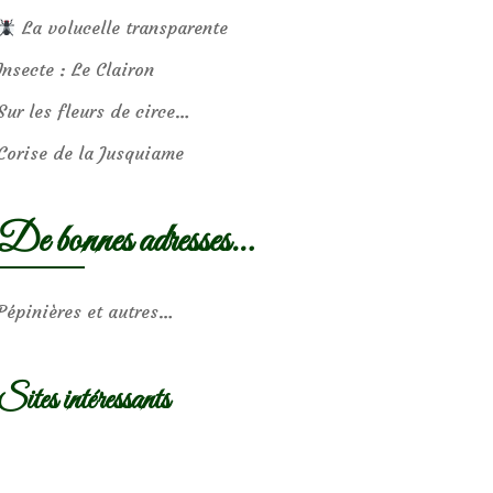
La volucelle transparente
Insecte : Le Clairon
Sur les fleurs de circe…
Corise de la Jusquiame
De bonnes adresses…
Pépinières et autres…
Sites intéressants