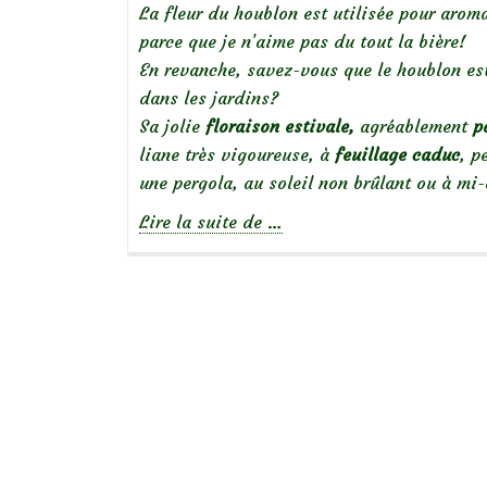
La fleur du houblon est utilisée pour aroma
parce que je n’aime pas du tout la bière!
En revanche, savez-vous que le houblon es
dans les jardins?
Sa jolie
floraison estivale,
agréablement
p
liane très vigoureuse, à
feuillage caduc
, p
une pergola, au soleil non brûlant ou à mi
à
Lire la suite de
…
propos
deLe
Houblon,
une
liane
volubile
et
parfumée