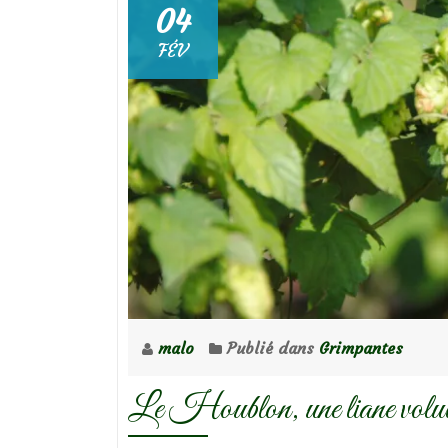
04
FÉV
malo
Publié dans
Grimpantes
Le Houblon, une liane volubi