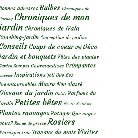
Bulbes
Bonnes adresses
Chroniques de
Chroniques de mon
Barney
jardin
Chroniques de Nala
Coaching-jardin
Conception de jardins
Conseils
Déco
Coups de coeur
DIY
jardin et bouquets
Fêtes des plantes
Grimpantes
Gourmandises
Garden faux pas
Inspirations
Les
Joli Duo
Insectes
Macro
Non classé
incontournables
Oiseaux du jardin
Parfums du
Outils
Petites bêtes
jardin
Plantes d’intérieur
Plantes sauvages
Potager
Que voyez-
Rosiers
vous?
Revue de presse
Visites
Travaux du mois
Rétrospective