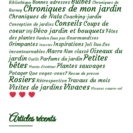
Bulbes
Bonnes adresses
Chroniques de
Bibliothèque
Chroniques de mon jardin
Barney
Chroniques de Nala
Coaching-jardin
Conseils
Coups de
Conception de jardins
Déco jardin et bouquets
coeur
Fêtes
DIY
des plantes
Gourmandises
Garden faux pas
Grimpantes
Inspirations
Les
Joli Duo
Insectes
Oiseaux du
Macro
Non classé
incontournables
Petites
jardin
Parfums du jardin
Outils
bêtes
Plantes sauvages
Plantes d’intérieur
Potager
Que voyez-vous?
Revue de presse
Rosiers
Travaux du mois
Rétrospective
Vivaces
Visites de jardins
Vivaces couvre-sol
Articles récents