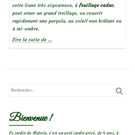
cette liane très vigoureuse, à
feuillage caduc
,
peut orner un grand treillage, ou couvrir
rapidement une pergola, au soleil non brûlant ou
à mi-ombre.
à
Lire la suite de
…
propos
deLe
Houblon,
une
liane
volubile
et
parfumée
Bienvenue !
Le jardin de Malorie, c'est un petit jardin privé, de 4 ares, à