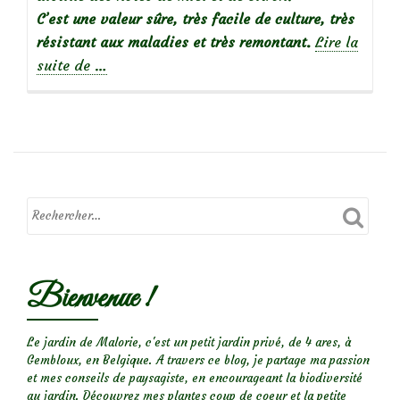
C’est une valeur sûre, très facile de culture, très
résistant aux maladies et très remontant.
Lire la
à
suite de
…
propos
de
Focus
sur
le
rosier
Bienvenue !
Mythique
Le jardin de Malorie, c'est un petit jardin privé, de 4 ares, à
Gembloux, en Belgique. A travers ce blog, je partage ma passion
et mes conseils de paysagiste, en encourageant la biodiversité
au jardin. Découvrez mes plantes coup de coeur et la petite