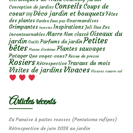
Conseils
Coups de
Conception de jardins
Déco jardin et bouquets
coeur
Fêtes
DIY
des plantes
Gourmandises
Garden faux pas
Grimpantes
Inspirations
Les
Joli Duo
Insectes
Oiseaux du
Macro
Non classé
incontournables
Petites
jardin
Parfums du jardin
Outils
bêtes
Plantes sauvages
Plantes d’intérieur
Potager
Que voyez-vous?
Revue de presse
Rosiers
Travaux du mois
Rétrospective
Vivaces
Visites de jardins
Vivaces couvre-sol
Articles récents
La Punaise à pattes rousses (Pentatoma rufipes)
Rétrospective de juin 2026 au jardin