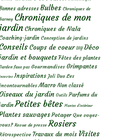
Bulbes
Bonnes adresses
Chroniques de
Chroniques de mon
Barney
jardin
Chroniques de Nala
Coaching-jardin
Conception de jardins
Conseils
Déco
Coups de coeur
DIY
jardin et bouquets
Fêtes des plantes
Grimpantes
Gourmandises
Garden faux pas
Inspirations
Les
Joli Duo
Insectes
Macro
Non classé
incontournables
Oiseaux du jardin
Parfums du
Outils
Petites bêtes
jardin
Plantes d’intérieur
Plantes sauvages
Potager
Que voyez-
Rosiers
vous?
Revue de presse
Visites
Travaux du mois
Rétrospective