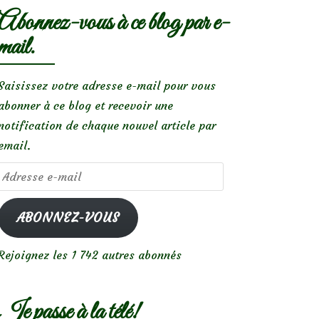
Abonnez-vous à ce blog par e-
mail.
Saisissez votre adresse e-mail pour vous
abonner à ce blog et recevoir une
notification de chaque nouvel article par
email.
Adresse
e-
mail
ABONNEZ-VOUS
Rejoignez les 1 742 autres abonnés
Je passe à la télé!