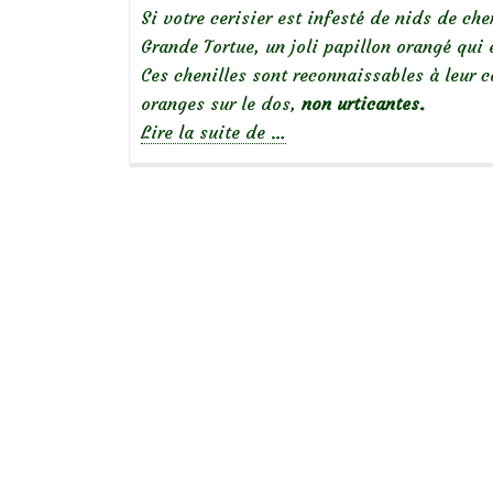
Si votre cerisier est infesté de nids de chen
Grande Tortue, un joli papillon orangé qui
Ces chenilles sont reconnaissables à leur 
oranges sur le dos,
non urticantes.
à
Lire la suite de
…
propos
de
Chenilles
de
Grande
Tortue
dans
le
cerisier