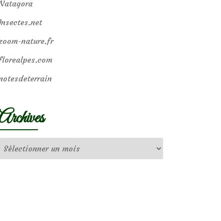
Natagora
Insectes.net
zoom-nature.fr
florealpes.com
notesdeterrain
Archives
Archives