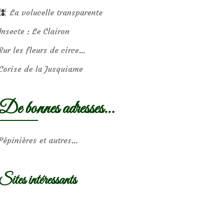
La volucelle transparente
Insecte : Le Clairon
Sur les fleurs de circe…
Corise de la Jusquiame
De bonnes adresses…
Pépinières et autres…
Sites intéressants