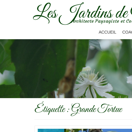
Les Jardins de
Aller
Architecte Paysagiste et Co
au
contenu
ACCUEIL
COA
Étiquette :
Grande Tortue