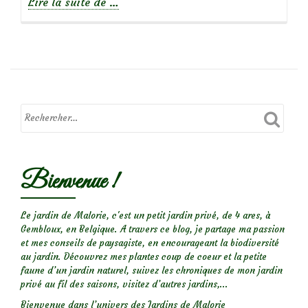
à
Lire la suite de
…
propos
deLes
prés
de
Gittonville
(1/2)
Bienvenue !
Le jardin de Malorie, c'est un petit jardin privé, de 4 ares, à
Gembloux, en Belgique. A travers ce blog, je partage ma passion
et mes conseils de paysagiste, en encourageant la biodiversité
au jardin. Découvrez mes plantes coup de coeur et la petite
faune d’un jardin naturel, suivez les chroniques de mon jardin
privé au fil des saisons, visitez d’autres jardins,...
Bienvenue dans l’univers des Jardins de Malorie