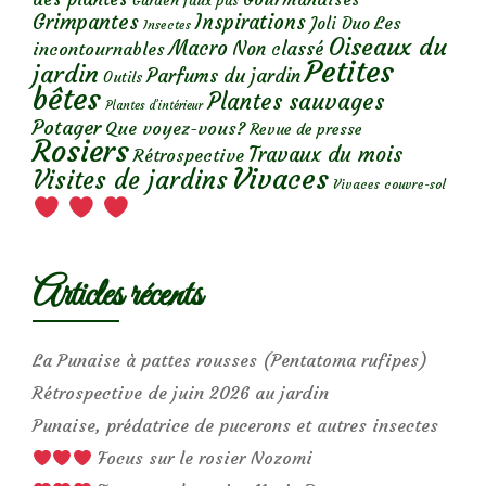
Garden faux pas
Grimpantes
Inspirations
Les
Joli Duo
Insectes
Oiseaux du
Macro
Non classé
incontournables
Petites
jardin
Parfums du jardin
Outils
bêtes
Plantes sauvages
Plantes d’intérieur
Potager
Que voyez-vous?
Revue de presse
Rosiers
Travaux du mois
Rétrospective
Vivaces
Visites de jardins
Vivaces couvre-sol
Articles récents
La Punaise à pattes rousses (Pentatoma rufipes)
Rétrospective de juin 2026 au jardin
Punaise, prédatrice de pucerons et autres insectes
Focus sur le rosier Nozomi