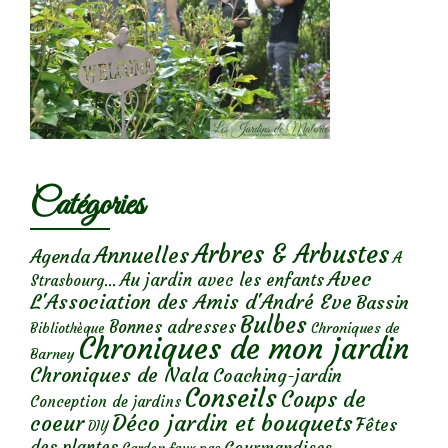
Catégories
Arbres & Arbustes
Annuelles
Agenda
A
Avec
Au jardin avec les enfants
Strasbourg...
L'Association des Amis d'André Eve
Bassin
Bulbes
Bonnes adresses
Chroniques de
Bibliothèque
Chroniques de mon jardin
Barney
Chroniques de Nala
Coaching-jardin
Conseils
Coups de
Conception de jardins
Déco jardin et bouquets
coeur
Fêtes
DIY
des plantes
Gourmandises