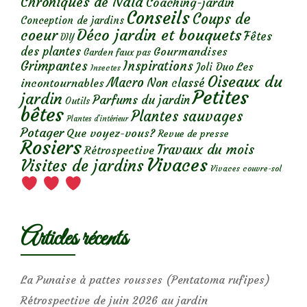
Chroniques de Nala
Coaching-jardin
Conseils
Coups de
Conception de jardins
Déco jardin et bouquets
coeur
Fêtes
DIY
des plantes
Gourmandises
Garden faux pas
Grimpantes
Inspirations
Les
Joli Duo
Insectes
Oiseaux du
Macro
Non classé
incontournables
Petites
jardin
Parfums du jardin
Outils
bêtes
Plantes sauvages
Plantes d’intérieur
Potager
Que voyez-vous?
Revue de presse
Rosiers
Travaux du mois
Rétrospective
Vivaces
Visites de jardins
Vivaces couvre-sol
Articles récents
La Punaise à pattes rousses (Pentatoma rufipes)
Rétrospective de juin 2026 au jardin