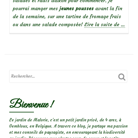
salades et radis daïkon pour commencer. Je
pourrai manger mes
jeunes pousses
avant la fin
de la semaine, sur une tartine de fromage frais
à
ou dans une salade composée!
Lire la suite de
…
propos
de
Délicie
graines
germée
Bienvenue !
Le jardin de Malorie, c'est un petit jardin privé, de 4 ares, à
Gembloux, en Belgique. A travers ce blog, je partage ma passion
et mes conseils de paysagiste, en encourageant la biodiversité