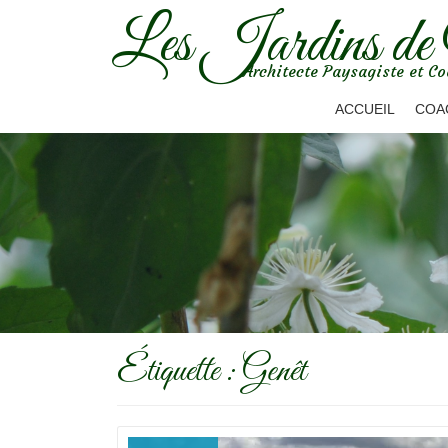
Les Jardins de
Aller
Architecte Paysagiste et Co
au
contenu
ACCUEIL
COA
Étiquette :
Genêt