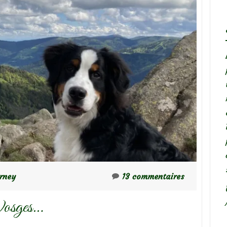
rney
13 commentaires
 Vosges…