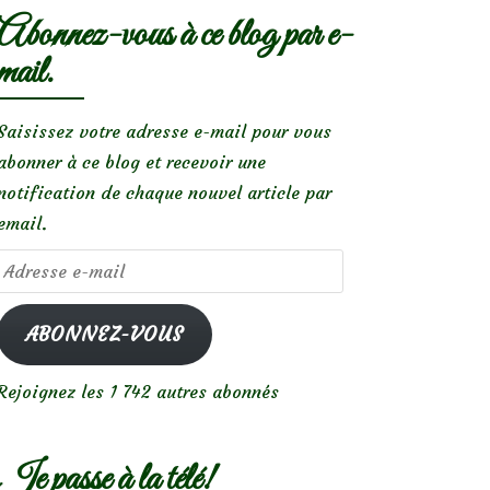
Abonnez-vous à ce blog par e-
mail.
Saisissez votre adresse e-mail pour vous
abonner à ce blog et recevoir une
notification de chaque nouvel article par
email.
Adresse
e-
mail
ABONNEZ-VOUS
Rejoignez les 1 742 autres abonnés
Je passe à la télé!