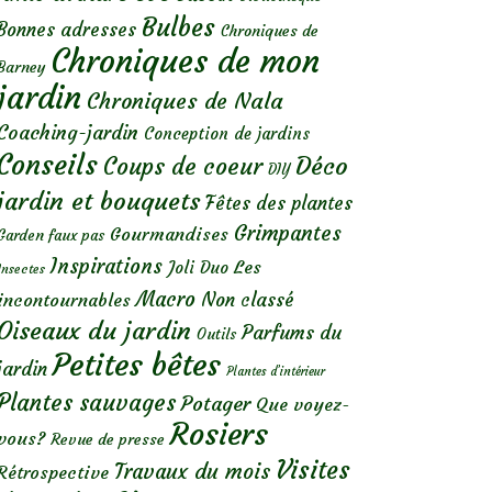
Bulbes
Bonnes adresses
Chroniques de
Chroniques de mon
Barney
jardin
Chroniques de Nala
Coaching-jardin
Conception de jardins
Conseils
Déco
Coups de coeur
DIY
jardin et bouquets
Fêtes des plantes
Grimpantes
Gourmandises
Garden faux pas
Inspirations
Les
Joli Duo
Insectes
Macro
Non classé
incontournables
Oiseaux du jardin
Parfums du
Outils
Petites bêtes
jardin
Plantes d’intérieur
Plantes sauvages
Potager
Que voyez-
Rosiers
vous?
Revue de presse
Visites
Travaux du mois
Rétrospective