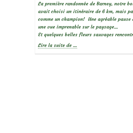
La première randonnée de Barney, notre bo
avait choisi un itinéraire de 6 km, mais pa
comme un champion! Une agréable pause de
une vue imprenable sur le paysage…
Et quelques belles fleurs sauvages rencon
à
Lire la suite de
…
propos
deRandonnée
fleurie
dans
les
Vosges…