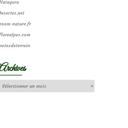
Natagora
Insectes.net
zoom-nature.fr
florealpes.com
notesdeterrain
Archives
Archives