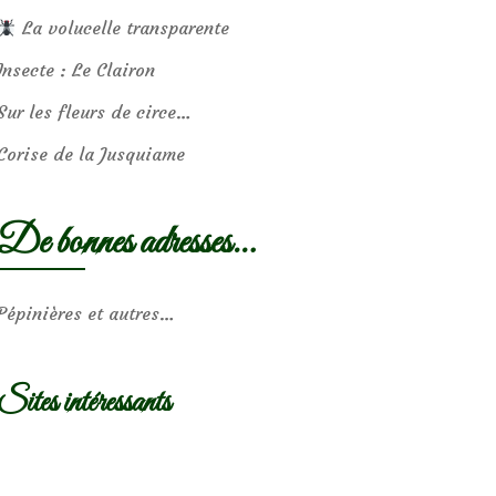
La volucelle transparente
Insecte : Le Clairon
Sur les fleurs de circe…
Corise de la Jusquiame
De bonnes adresses…
Pépinières et autres…
Sites intéressants