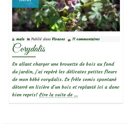
malo
Publié dans
Vivaces
11 commentaires
Corydalis
En allant charger une brouette de bois au fond
du jardin, j’ai repéré les délicates petites fleurs
de mon bébé corydalis. Le frêle semis spontané
déterré en lisière d’un bois et replanté ici a donc
à
bien repris!
Lire la suite de
…
propos
deCorydalis