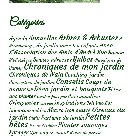
Catégories
Arbres & Arbustes
Annuelles
Agenda
A
Avec
Au jardin avec les enfants
Strasbourg...
L'Association des Amis d'André Eve
Bassin
Bulbes
Bonnes adresses
Chroniques de
Bibliothèque
Chroniques de mon jardin
Barney
Chroniques de Nala
Coaching-jardin
Conseils
Coups de
Conception de jardins
Déco jardin et bouquets
coeur
Fêtes
DIY
des plantes
Gourmandises
Garden faux pas
Grimpantes
Inspirations
Les
Joli Duo
Insectes
Oiseaux du
Macro
Non classé
incontournables
Petites
jardin
Parfums du jardin
Outils
bêtes
Plantes sauvages
Plantes d’intérieur
Potager
Que voyez-vous?
Revue de presse