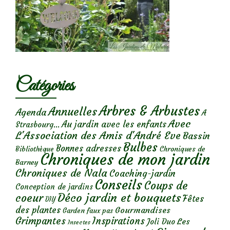
Catégories
Arbres & Arbustes
Annuelles
Agenda
A
Avec
Au jardin avec les enfants
Strasbourg...
L'Association des Amis d'André Eve
Bassin
Bulbes
Bonnes adresses
Chroniques de
Bibliothèque
Chroniques de mon jardin
Barney
Chroniques de Nala
Coaching-jardin
Conseils
Coups de
Conception de jardins
Déco jardin et bouquets
coeur
Fêtes
DIY
des plantes
Gourmandises
Garden faux pas
Grimpantes
Inspirations
Les
Joli Duo
Insectes