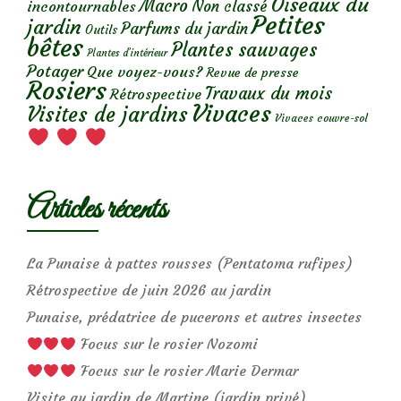
Oiseaux du
Macro
Non classé
incontournables
Petites
jardin
Parfums du jardin
Outils
bêtes
Plantes sauvages
Plantes d’intérieur
Potager
Que voyez-vous?
Revue de presse
Rosiers
Travaux du mois
Rétrospective
Vivaces
Visites de jardins
Vivaces couvre-sol
Articles récents
La Punaise à pattes rousses (Pentatoma rufipes)
Rétrospective de juin 2026 au jardin
Punaise, prédatrice de pucerons et autres insectes
Focus sur le rosier Nozomi
Focus sur le rosier Marie Dermar
Visite au jardin de Martine (jardin privé)