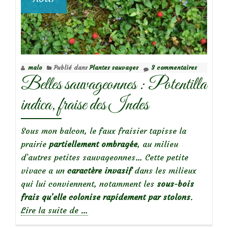
malo
Publié dans
Plantes sauvages
3 commentaires
Belles sauvageonnes : Potentilla
indica, fraise des Indes
Sous mon balcon, le faux fraisier tapisse la
prairie
partiellement ombragée
, au milieu
d’autres petites sauvageonnes… Cette petite
vivace a un
caractère invasif
dans les milieux
qui lui conviennent, notamment les
sous-bois
frais qu’elle colonise rapidement par stolons
.
à
Lire la suite de
…
propos