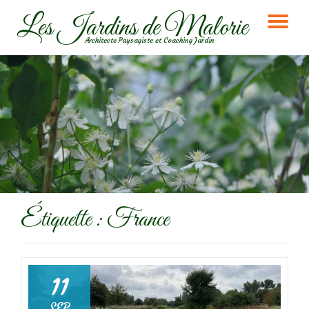
Les Jardins de Malorie
DÉ
Aller
Architecte Paysagiste et Coaching Jardin
au
LA
contenu
NA
Étiquette :
France
11
SEP