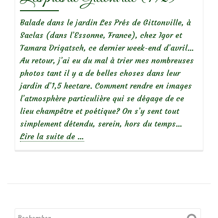
Balade dans le jardin Les Prés de Gittonville, à
Saclas (dans l’Essonne, France), chez Igor et
Tamara Drigatsch, ce dernier week-end d’avril…
Au retour, j’ai eu du mal à trier mes nombreuses
photos tant il y a de belles choses dans leur
jardin d’1,5 hectare. Comment rendre en images
l’atmosphère particulière qui se dégage de ce
lieu champêtre et poétique? On s’y sent tout
simplement détendu, serein, hors du temps…
à
Lire la suite de
…
propos
deLes
prés
de
Gittonville
(1/2)