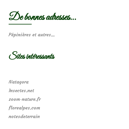
De bonnes adresses…
Pépinières et autres…
Sites intéressants
Natagora
Insectes.net
zoom-nature.fr
florealpes.com
notesdeterrain