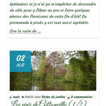
éphémères et je n’ai pu m’empêcher de descendre
de vélo pour y flâner un peu et faire quelques
photos des floraisons de cette fin d’été! La
promenade à pieds y est tout aussi agréable.
à
Lire la suite de
…
propos
deLe
Jardin
des
02
Deux
MAI
Rives
(Strasbourg-
Kehl)
malo
Publié dans
Visites de jardins
2 commentaires
Les prés de Gittonville (1/2)