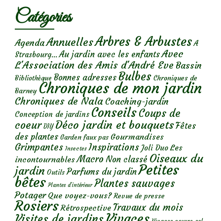
Catégories
Arbres & Arbustes
Annuelles
Agenda
A
Avec
Au jardin avec les enfants
Strasbourg...
L'Association des Amis d'André Eve
Bassin
Bulbes
Bonnes adresses
Chroniques de
Bibliothèque
Chroniques de mon jardin
Barney
Chroniques de Nala
Coaching-jardin
Conseils
Coups de
Conception de jardins
Déco jardin et bouquets
coeur
Fêtes
DIY
des plantes
Gourmandises
Garden faux pas
Grimpantes
Inspirations
Les
Joli Duo
Insectes
Oiseaux du
Macro
Non classé
incontournables
Petites
jardin
Parfums du jardin
Outils
bêtes
Plantes sauvages
Plantes d’intérieur
Potager
Que voyez-vous?
Revue de presse
Rosiers
Travaux du mois
Rétrospective
Vivaces
Visites de jardins
Vivaces couvre-sol