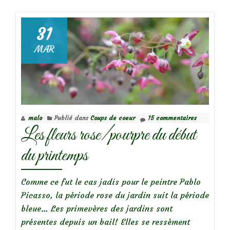
deChionodoxa,
Gloire
des
31
Neiges
MAR
malo
Publié dans
Coups de coeur
15 commentaires
Les fleurs rose/pourpre du début
du printemps
Comme ce fut le cas jadis pour le peintre Pablo
Picasso, la période rose du jardin suit la période
bleue… Les primevères des jardins sont
présentes depuis un bail! Elles se ressèment