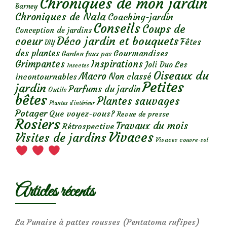
Chroniques de mon jardin
Barney
Chroniques de Nala
Coaching-jardin
Conseils
Coups de
Conception de jardins
Déco jardin et bouquets
coeur
Fêtes
DIY
des plantes
Gourmandises
Garden faux pas
Grimpantes
Inspirations
Les
Joli Duo
Insectes
Oiseaux du
Macro
Non classé
incontournables
Petites
jardin
Parfums du jardin
Outils
bêtes
Plantes sauvages
Plantes d’intérieur
Potager
Que voyez-vous?
Revue de presse
Rosiers
Travaux du mois
Rétrospective
Vivaces
Visites de jardins
Vivaces couvre-sol
Articles récents
La Punaise à pattes rousses (Pentatoma rufipes)