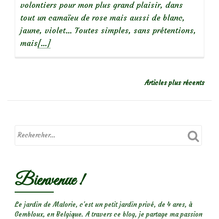
volontiers pour mon plus grand plaisir, dans
tout un camaïeu de rose mais aussi de blanc,
jaune, violet… Toutes simples, sans prétentions,
En
mais
[…]
savoir
plus
surLes
NAVIGATION
Articles plus récents
fleurs
DES
ARTICLES
rose/pourpre
du
début
du
printemps
Bienvenue !
Le jardin de Malorie, c'est un petit jardin privé, de 4 ares, à
Gembloux, en Belgique. A travers ce blog, je partage ma passion