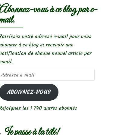
Abonnez-vous à ce blog par e-
mail.
Saisissez votre adresse e-mail pour vous
abonner à ce blog et recevoir une
notification de chaque nouvel article par
email.
Adresse
e-
mail
ABONNEZ-VOUS
Rejoignez les 1 740 autres abonnés
Je passe à la télé!