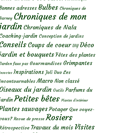
Bulbes
Bonnes adresses
Chroniques de
Chroniques de mon
Barney
jardin
Chroniques de Nala
Coaching-jardin
Conception de jardins
Conseils
Déco
Coups de coeur
DIY
jardin et bouquets
Fêtes des plantes
Grimpantes
Gourmandises
Garden faux pas
Inspirations
Les
Joli Duo
Insectes
Macro
Non classé
incontournables
Oiseaux du jardin
Parfums du
Outils
Petites bêtes
jardin
Plantes d’intérieur
Plantes sauvages
Potager
Que voyez-
Rosiers
vous?
Revue de presse
Visites
Travaux du mois
Rétrospective