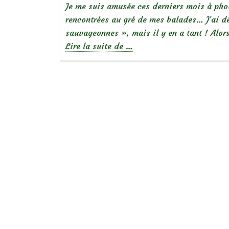
Je me suis amusée ces derniers mois à phot
rencontrées au gré de mes balades… J’ai dé
sauvageonnes », mais il y en a tant ! Alor
à
Lire la suite de
…
propos
deInventaire
de
plantes
sauvages