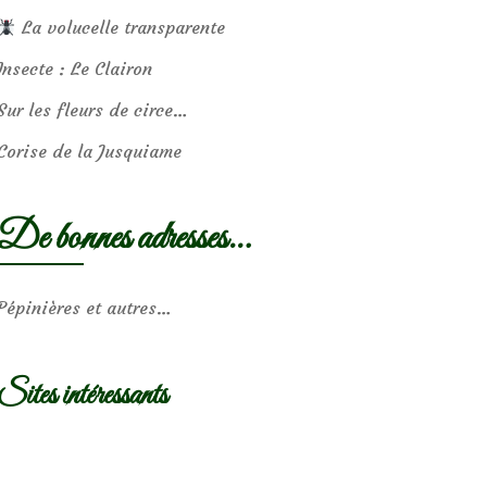
La volucelle transparente
Insecte : Le Clairon
Sur les fleurs de circe…
Corise de la Jusquiame
De bonnes adresses…
Pépinières et autres…
Sites intéressants