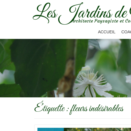
Les Jardins de
Aller
Architecte Paysagiste et Co
au
contenu
ACCUEIL
COA
Étiquette :
fleurs indésirables