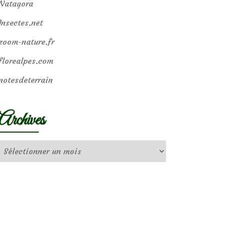
Natagora
Insectes.net
zoom-nature.fr
florealpes.com
notesdeterrain
Archives
Archives