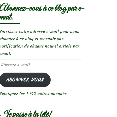
Abonnez-vous à ce blog par e-
mail.
Saisissez votre adresse e-mail pour vous
abonner à ce blog et recevoir une
notification de chaque nouvel article par
email.
Adresse
e-
mail
ABONNEZ-VOUS
Rejoignez les 1 742 autres abonnés
Je passe à la télé!