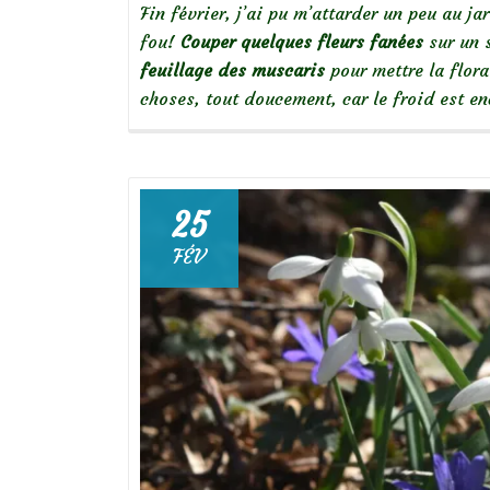
Fin février, j’ai pu m’attarder un peu au j
fou!
Couper quelques fleurs fanées
sur un 
feuillage des muscaris
pour mettre la flor
choses, tout doucement, car le froid est e
25
FÉV