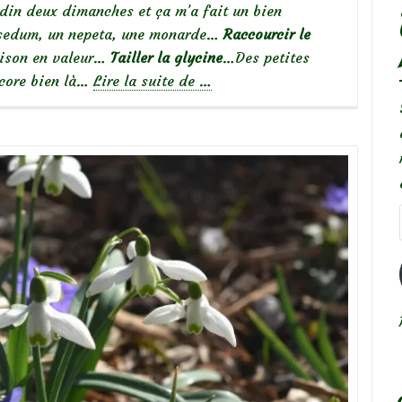
ardin deux dimanches et ça m’a fait un bien
sedum, un nepeta, une monarde…
Raccourcir le
aison en valeur…
Tailler la glycine
…Des petites
à
ncore bien là…
Lire la suite de
…
propos
deUn
petit
nettoyage
de
massif…