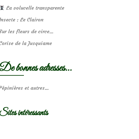
La volucelle transparente
Insecte : Le Clairon
Sur les fleurs de circe…
Corise de la Jusquiame
De bonnes adresses…
Pépinières et autres…
Sites intéressants