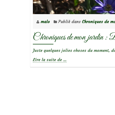
malo
Publié dans
Chroniques de mo
Chroniques de mon jardin : B
Juste quelques jolies choses du moment, 
à
Lire la suite de
…
propos
deChroniques
de
mon
jardin
:
Beautés
de