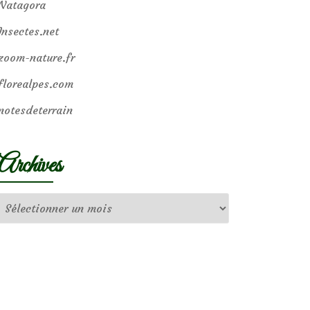
Natagora
Insectes.net
zoom-nature.fr
florealpes.com
notesdeterrain
Archives
Archives