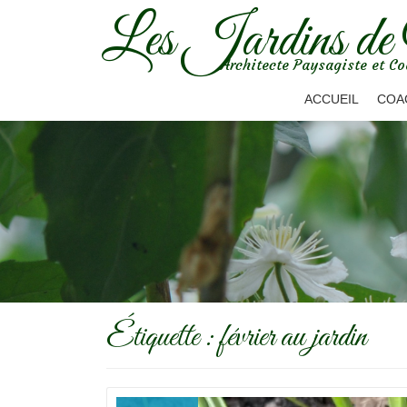
Les Jardins de
Aller
Architecte Paysagiste et Co
au
contenu
ACCUEIL
COA
Étiquette :
février au jardin