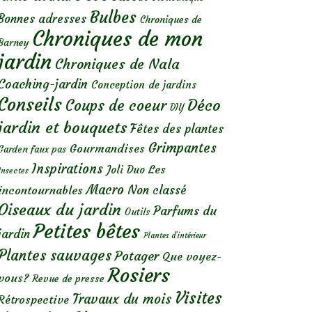
Bulbes
Bonnes adresses
Chroniques de
Chroniques de mon
Barney
jardin
Chroniques de Nala
Coaching-jardin
Conception de jardins
Conseils
Déco
Coups de coeur
DIY
jardin et bouquets
Fêtes des plantes
Grimpantes
Gourmandises
Garden faux pas
Inspirations
Les
Joli Duo
Insectes
Macro
Non classé
incontournables
Oiseaux du jardin
Parfums du
Outils
Petites bêtes
jardin
Plantes d’intérieur
Plantes sauvages
Potager
Que voyez-
Rosiers
vous?
Revue de presse
Visites
Travaux du mois
Rétrospective