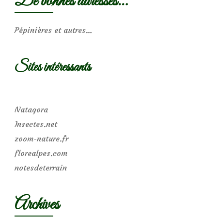
De bonnes adresses…
Pépinières et autres…
Sites intéressants
Natagora
Insectes.net
zoom-nature.fr
florealpes.com
notesdeterrain
Archives