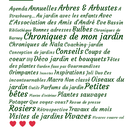
Arbres & Arbustes
Annuelles
Agenda
A
Avec
Au jardin avec les enfants
Strasbourg...
L'Association des Amis d'André Eve
Bassin
Bulbes
Bonnes adresses
Chroniques de
Bibliothèque
Chroniques de mon jardin
Barney
Chroniques de Nala
Coaching-jardin
Conseils
Coups de
Conception de jardins
Déco jardin et bouquets
coeur
Fêtes
DIY
des plantes
Gourmandises
Garden faux pas
Grimpantes
Inspirations
Les
Joli Duo
Insectes
Oiseaux du
Macro
Non classé
incontournables
Petites
jardin
Parfums du jardin
Outils
bêtes
Plantes sauvages
Plantes d’intérieur
Potager
Que voyez-vous?
Revue de presse
Rosiers
Travaux du mois
Rétrospective
Vivaces
Visites de jardins
Vivaces couvre-sol