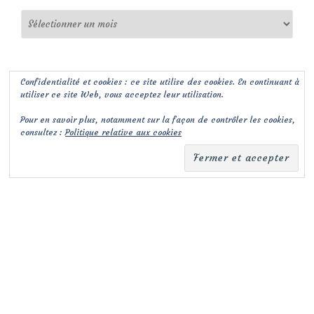
Archives
Confidentialité et cookies : ce site utilise des cookies. En continuant à
utiliser ce site Web, vous acceptez leur utilisation.
Pour en savoir plus, notamment sur la façon de contrôler les cookies,
consultez :
Politique relative aux cookies
(c) Les Jardins de Malorie
Menu
fa-
fa-
facebook-
envelope-
secondaire
square
square