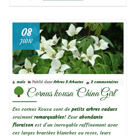
propos
deLe
groseillier
jaune,
08
lumineux
JUIN
et
parfumé!
malo
Publié dans
Arbres & Arbustes
2 commentaires
Cornus kousa ‘China Girl’
Les cornus Kousa sont de
petits
arbres caducs
vraiment
remarquables
! Leur
abondante
floraison
est d’un incroyable raffinement avec
ces larges bractées blanches ou roses, leurs