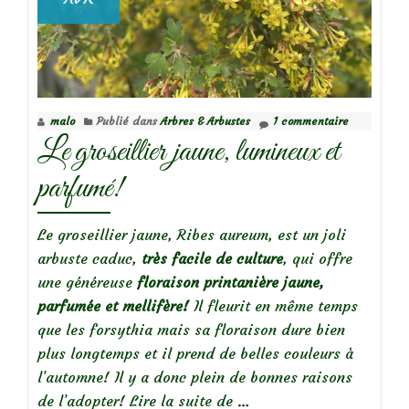
malo
Publié dans
Arbres & Arbustes
1 commentaire
Le groseillier jaune, lumineux et
parfumé!
Le groseillier jaune, Ribes aureum, est un joli
arbuste caduc,
très facile de culture
, qui offre
une généreuse
floraison printanière jaune,
parfumée et mellifère!
Il fleurit en même temps
que les forsythia mais sa floraison dure bien
plus longtemps et il prend de belles couleurs à
l’automne! Il y a donc plein de bonnes raisons
à
de l’adopter!
Lire la suite de
…