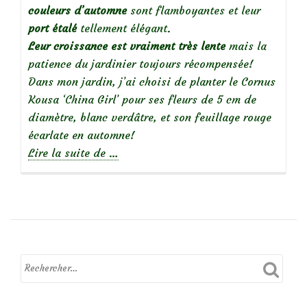
couleurs d’automne
sont flamboyantes et leur
port étalé
tellement élégant.
Leur croissance est vraiment très lente
mais la
patience du jardinier toujours récompensée!
Dans mon jardin, j’ai choisi de planter le Cornus
Kousa ‘China Girl’ pour ses fleurs de 5 cm de
diamètre, blanc verdâtre, et son feuillage rouge
écarlate en automne!
à
Lire la suite de
…
propos
de
Cornus
kousa
‘China
Girl’