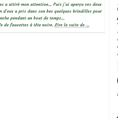
s a attiré mon attention… Puis j’ai aperçu ces deux
 d’eux a pris dans son bec quelques brindilles pour
branche pendant un bout de temps…
à
le de fauvettes à tête noire.
Lire la suite de
…
propos
de
Oiseaux
du
jardin
:
Fauvette
à
tête
noire