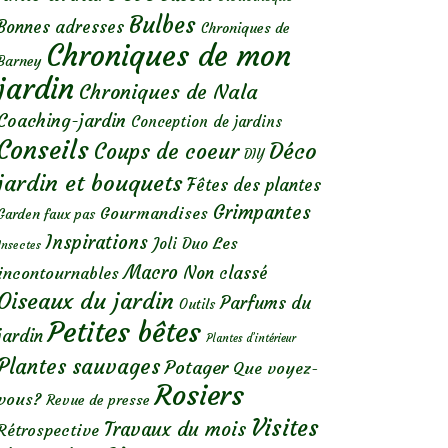
Bulbes
Bonnes adresses
Chroniques de
Chroniques de mon
Barney
jardin
Chroniques de Nala
Coaching-jardin
Conception de jardins
Conseils
Déco
Coups de coeur
DIY
jardin et bouquets
Fêtes des plantes
Grimpantes
Gourmandises
Garden faux pas
Inspirations
Les
Joli Duo
Insectes
Macro
Non classé
incontournables
Oiseaux du jardin
Parfums du
Outils
Petites bêtes
jardin
Plantes d’intérieur
Plantes sauvages
Potager
Que voyez-
Rosiers
vous?
Revue de presse
Visites
Travaux du mois
Rétrospective