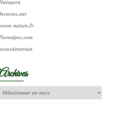
Natagora
Insectes.net
zoom-nature.fr
florealpes.com
notesdeterrain
Archives
Archives