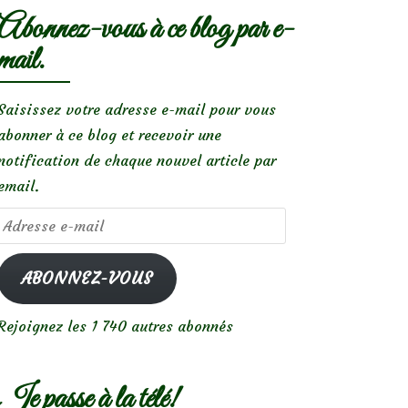
Abonnez-vous à ce blog par e-
mail.
Saisissez votre adresse e-mail pour vous
abonner à ce blog et recevoir une
notification de chaque nouvel article par
email.
Adresse
e-
mail
ABONNEZ-VOUS
Rejoignez les 1 740 autres abonnés
Je passe à la télé!