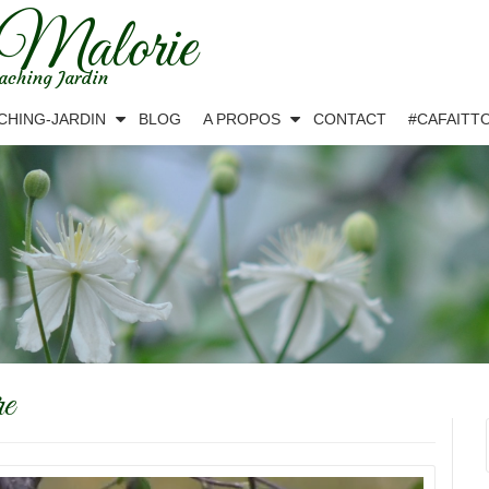
 Malorie
aching Jardin
CHING-JARDIN
BLOG
A PROPOS
CONTACT
#CAFAITT
re