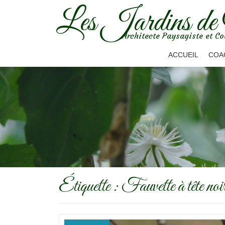
Les Jardins de
Aller
Architecte Paysagiste et Co
au
contenu
ACCUEIL
COA
Étiquette :
Fauvette à tête noi