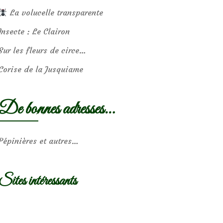
La volucelle transparente
Insecte : Le Clairon
Sur les fleurs de circe…
Corise de la Jusquiame
De bonnes adresses…
Pépinières et autres…
Sites intéressants