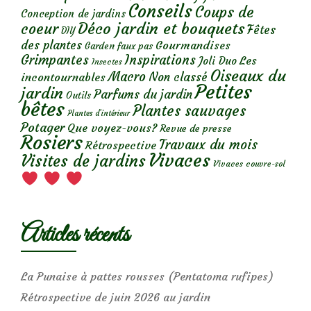
Conseils
Coups de
Conception de jardins
Déco jardin et bouquets
coeur
Fêtes
DIY
des plantes
Gourmandises
Garden faux pas
Grimpantes
Inspirations
Les
Joli Duo
Insectes
Oiseaux du
Macro
Non classé
incontournables
Petites
jardin
Parfums du jardin
Outils
bêtes
Plantes sauvages
Plantes d’intérieur
Potager
Que voyez-vous?
Revue de presse
Rosiers
Travaux du mois
Rétrospective
Vivaces
Visites de jardins
Vivaces couvre-sol
Articles récents
La Punaise à pattes rousses (Pentatoma rufipes)
Rétrospective de juin 2026 au jardin