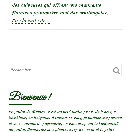
Ces bulbeuses qui offrent une charmante
floraison printanière sont des ornithogales.
à
Lire la suite de
…
propos
deOrnithogalum
umbellatum
:
bulbes
de
printemps
Bienvenue !
Le jardin de Malorie, c'est un petit jardin privé, de 4 ares, à
Gembloux, en Belgique. A travers ce blog, je partage ma passion
et mes conseils de paysagiste, en encourageant la biodiversité
au jardin. Découvrez mes plantes coup de coeur et la petite