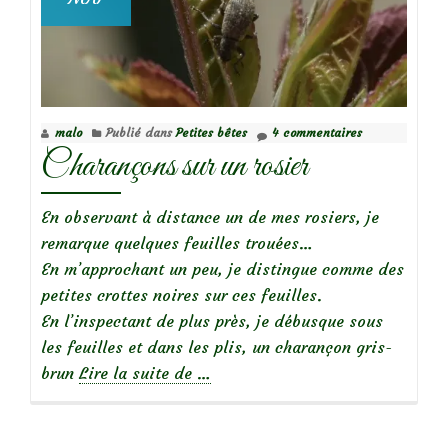
malo
Publié dans
Petites bêtes
4 commentaires
Charançons sur un rosier
En observant à distance un de mes rosiers, je
remarque quelques feuilles trouées…
En m’approchant un peu, je distingue comme des
petites crottes noires sur ces feuilles.
En l’inspectant de plus près, je débusque sous
les feuilles et dans les plis, un charançon gris-
à
brun
Lire la suite de
…
propos
deCharançons