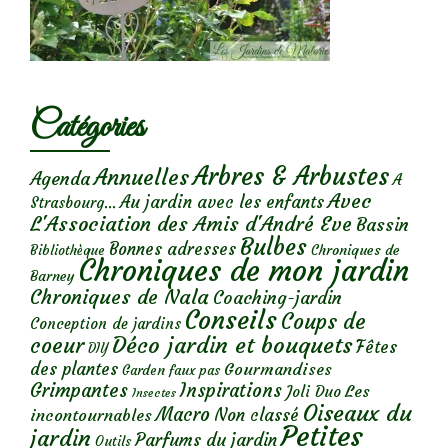
Catégories
Arbres & Arbustes
Annuelles
Agenda
A
Avec
Au jardin avec les enfants
Strasbourg...
L'Association des Amis d'André Eve
Bassin
Bulbes
Bonnes adresses
Chroniques de
Bibliothèque
Chroniques de mon jardin
Barney
Chroniques de Nala
Coaching-jardin
Conseils
Coups de
Conception de jardins
Déco jardin et bouquets
coeur
Fêtes
DIY
des plantes
Gourmandises
Garden faux pas
Grimpantes
Inspirations
Les
Joli Duo
Insectes
Oiseaux du
Macro
Non classé
incontournables
Petites
jardin
Parfums du jardin
Outils