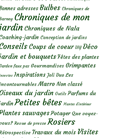
Bulbes
Bonnes adresses
Chroniques de
Chroniques de mon
Barney
jardin
Chroniques de Nala
Coaching-jardin
Conception de jardins
Conseils
Déco
Coups de coeur
DIY
jardin et bouquets
Fêtes des plantes
Grimpantes
Gourmandises
Garden faux pas
Inspirations
Les
Joli Duo
Insectes
Macro
Non classé
incontournables
Oiseaux du jardin
Parfums du
Outils
Petites bêtes
jardin
Plantes d’intérieur
Plantes sauvages
Potager
Que voyez-
Rosiers
vous?
Revue de presse
Visites
Travaux du mois
Rétrospective