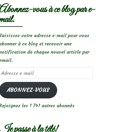
Abonnez-vous à ce blog par e-
mail.
Saisissez votre adresse e-mail pour vous
abonner à ce blog et recevoir une
notification de chaque nouvel article par
email.
Adresse
e-
mail
ABONNEZ-VOUS
Rejoignez les 1 741 autres abonnés
Je passe à la télé!