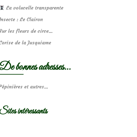
La volucelle transparente
Insecte : Le Clairon
Sur les fleurs de circe…
Corise de la Jusquiame
De bonnes adresses…
Pépinières et autres…
Sites intéressants