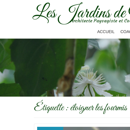
Les Jardins de
Aller
Architecte Paysagiste et Co
au
contenu
ACCUEIL
COA
Étiquette :
éloigner les fourmis