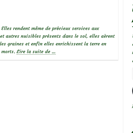
. Elles rendent même de précieux services aux
 et autres nuisibles présents dans le sol, elles aèrent
les graines et enfin elles enrichissent la terre en
à
x morts.
Lire la suite de
…
propos
de
Des
fourmis
sur
les
rosiers,
…
Pourquoi?