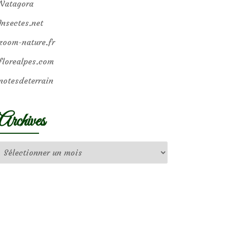
Natagora
Insectes.net
zoom-nature.fr
florealpes.com
notesdeterrain
Archives
Archives