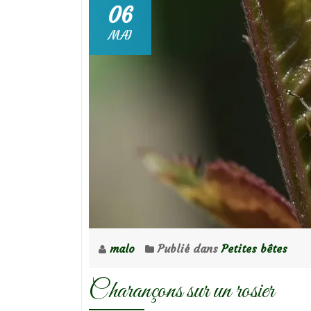
06
MAI
malo
Publié dans
Petites bêtes
Charançons sur un rosier