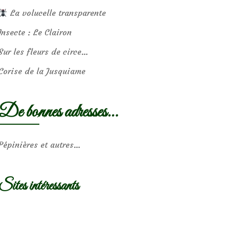
La volucelle transparente
Insecte : Le Clairon
Sur les fleurs de circe…
Corise de la Jusquiame
De bonnes adresses…
Pépinières et autres…
Sites intéressants