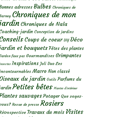
Bulbes
Bonnes adresses
Chroniques de
Chroniques de mon
Barney
jardin
Chroniques de Nala
Coaching-jardin
Conception de jardins
Conseils
Déco
Coups de coeur
DIY
jardin et bouquets
Fêtes des plantes
Grimpantes
Gourmandises
Garden faux pas
Inspirations
Les
Joli Duo
Insectes
Macro
Non classé
incontournables
Oiseaux du jardin
Parfums du
Outils
Petites bêtes
jardin
Plantes d’intérieur
Plantes sauvages
Potager
Que voyez-
Rosiers
vous?
Revue de presse
Visites
Travaux du mois
Rétrospective