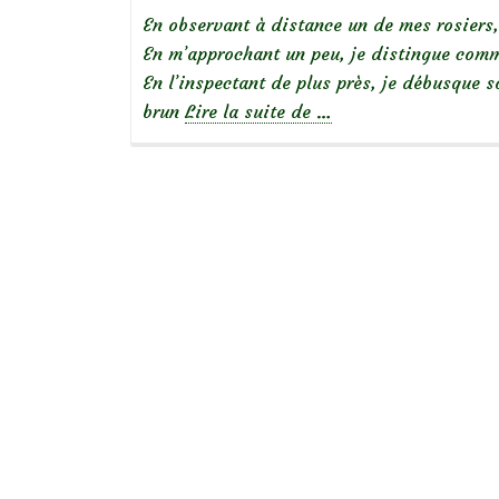
En observant à distance un de mes rosiers,
En m’approchant un peu, je distingue comme
En l’inspectant de plus près, je débusque so
à
brun
Lire la suite de
…
propos
deCharançons
sur
un
rosier