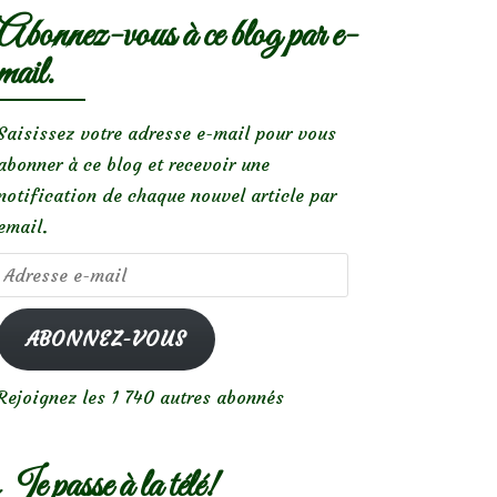
Abonnez-vous à ce blog par e-
mail.
Saisissez votre adresse e-mail pour vous
abonner à ce blog et recevoir une
notification de chaque nouvel article par
email.
Adresse
e-
mail
ABONNEZ-VOUS
Rejoignez les 1 740 autres abonnés
Je passe à la télé!