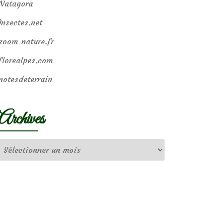
Natagora
Insectes.net
zoom-nature.fr
florealpes.com
notesdeterrain
Archives
Archives