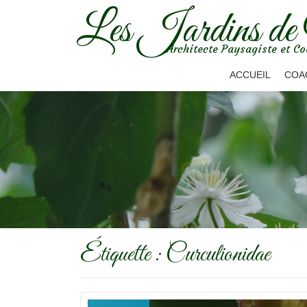
Les Jardins de
Aller
Architecte Paysagiste et Co
au
contenu
ACCUEIL
COA
Étiquette :
Curculionidae