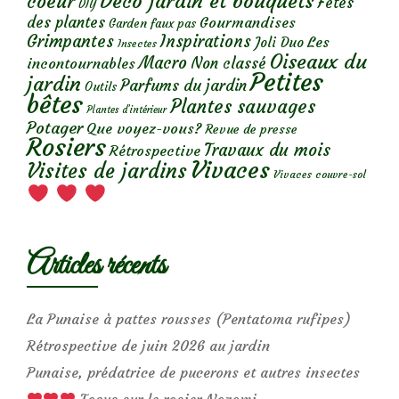
Déco jardin et bouquets
coeur
Fêtes
DIY
des plantes
Gourmandises
Garden faux pas
Grimpantes
Inspirations
Les
Joli Duo
Insectes
Oiseaux du
Macro
Non classé
incontournables
Petites
jardin
Parfums du jardin
Outils
bêtes
Plantes sauvages
Plantes d’intérieur
Potager
Que voyez-vous?
Revue de presse
Rosiers
Travaux du mois
Rétrospective
Vivaces
Visites de jardins
Vivaces couvre-sol
Articles récents
La Punaise à pattes rousses (Pentatoma rufipes)
Rétrospective de juin 2026 au jardin
Punaise, prédatrice de pucerons et autres insectes
Focus sur le rosier Nozomi