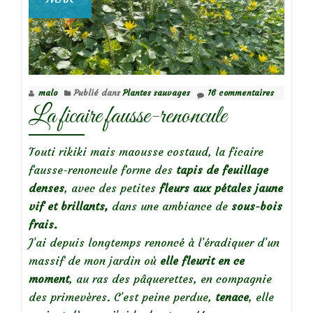
malo
Publié dans
Plantes sauvages
16 commentaires
La ficaire fausse-renoncule
Touti rikiki mais maousse costaud, la ficaire
fausse-renoncule forme des
tapis de feuillage
denses
, avec des petites
fleurs aux pétales jaune
vif et brillants,
dans une ambiance de
sous-bois
frais.
J’ai depuis longtemps renoncé à l’éradiquer d’un
massif de mon jardin où
elle fleurit en ce
moment
, au ras des pâquerettes, en compagnie
des primevères. C’est peine perdue,
tenace
, elle