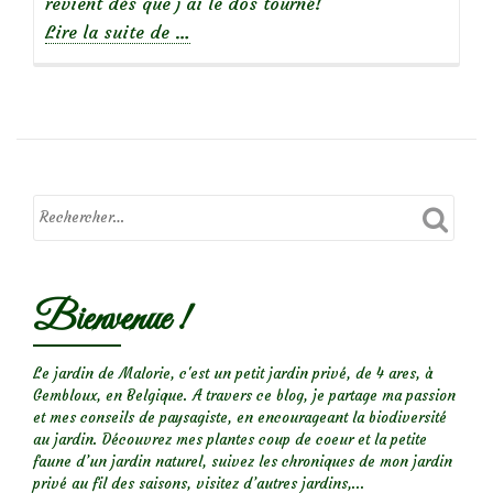
revient dès que j’ai le dos tourné!
à
Lire la suite de
…
propos
deLa
ficaire
fausse-
renoncule
Bienvenue !
Le jardin de Malorie, c'est un petit jardin privé, de 4 ares, à
Gembloux, en Belgique. A travers ce blog, je partage ma passion
et mes conseils de paysagiste, en encourageant la biodiversité
au jardin. Découvrez mes plantes coup de coeur et la petite
faune d’un jardin naturel, suivez les chroniques de mon jardin
privé au fil des saisons, visitez d’autres jardins,...