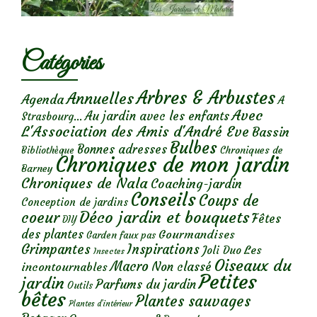
Catégories
Arbres & Arbustes
Annuelles
Agenda
A
Avec
Au jardin avec les enfants
Strasbourg...
L'Association des Amis d'André Eve
Bassin
Bulbes
Bonnes adresses
Chroniques de
Bibliothèque
Chroniques de mon jardin
Barney
Chroniques de Nala
Coaching-jardin
Conseils
Coups de
Conception de jardins
Déco jardin et bouquets
coeur
Fêtes
DIY
des plantes
Gourmandises
Garden faux pas
Grimpantes
Inspirations
Les
Joli Duo
Insectes
Oiseaux du
Macro
Non classé
incontournables
Petites
jardin
Parfums du jardin
Outils
bêtes
Plantes sauvages
Plantes d’intérieur