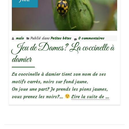
malo
Publié dans
Petites bêtes
0 commentaires
Jeu de Dames? La coccinelle à
damier
La coccinelle à damier tient son nom de ses
motifs carrés, noirs sur fond jaune.
On joue une part? Je prends les pions jaunes,
à
vous prenez les noirs?…
Lire la suite de
…
propos
deJeu
de
Dames?