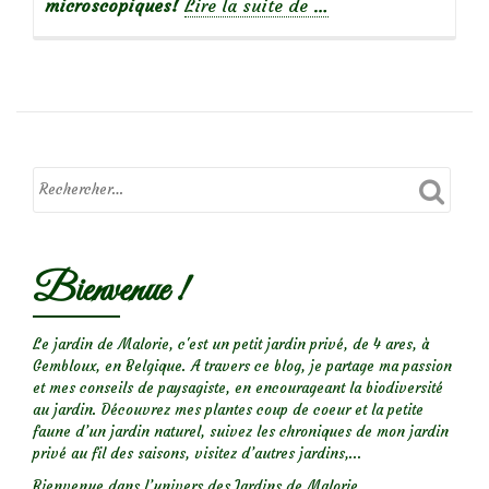
à
microscopiques!
Lire la suite de
…
propos
deThéa,
la
coccinelle
à
22
points
Bienvenue !
Le jardin de Malorie, c'est un petit jardin privé, de 4 ares, à
Gembloux, en Belgique. A travers ce blog, je partage ma passion
et mes conseils de paysagiste, en encourageant la biodiversité
au jardin. Découvrez mes plantes coup de coeur et la petite
faune d’un jardin naturel, suivez les chroniques de mon jardin
privé au fil des saisons, visitez d’autres jardins,...
Bienvenue dans l’univers des Jardins de Malorie