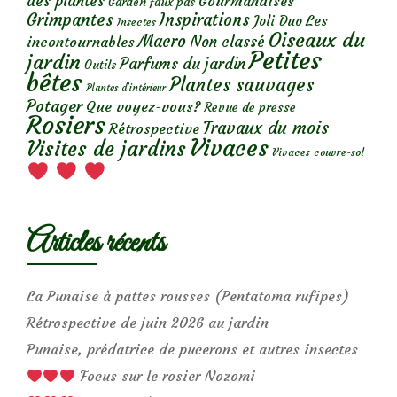
des plantes
Gourmandises
Garden faux pas
Grimpantes
Inspirations
Les
Joli Duo
Insectes
Oiseaux du
Macro
Non classé
incontournables
Petites
jardin
Parfums du jardin
Outils
bêtes
Plantes sauvages
Plantes d’intérieur
Potager
Que voyez-vous?
Revue de presse
Rosiers
Travaux du mois
Rétrospective
Vivaces
Visites de jardins
Vivaces couvre-sol
Articles récents
La Punaise à pattes rousses (Pentatoma rufipes)
Rétrospective de juin 2026 au jardin
Punaise, prédatrice de pucerons et autres insectes
Focus sur le rosier Nozomi