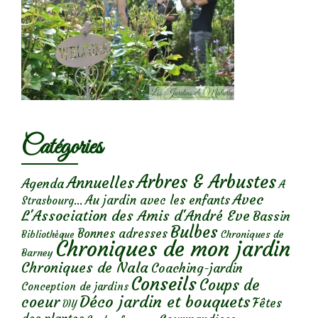
Catégories
Arbres & Arbustes
Annuelles
Agenda
A
Avec
Au jardin avec les enfants
Strasbourg...
L'Association des Amis d'André Eve
Bassin
Bulbes
Bonnes adresses
Chroniques de
Bibliothèque
Chroniques de mon jardin
Barney
Chroniques de Nala
Coaching-jardin
Conseils
Coups de
Conception de jardins
Déco jardin et bouquets
coeur
Fêtes
DIY