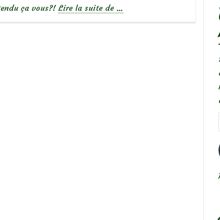
à
ntendu ça vous?!
Lire la suite de
…
propos
de
Chenille
de
l’Hibernie
défeuillante,
un
papillon
sans
ailes!