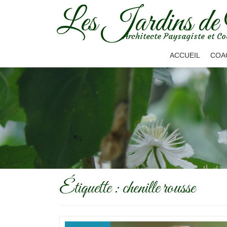
Les Jardins de
Aller
Architecte Paysagiste et Co
au
contenu
ACCUEIL
COA
Étiquette :
chenille rousse