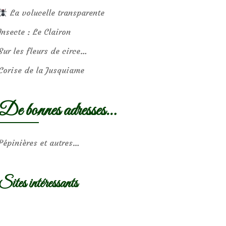
La volucelle transparente
Insecte : Le Clairon
Sur les fleurs de circe…
Corise de la Jusquiame
De bonnes adresses…
Pépinières et autres…
Sites intéressants