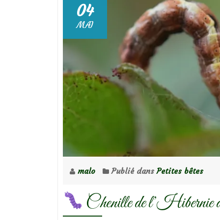
04
MAI
malo
Publié dans
Petites bêtes
Chenille de l’Hibernie déf