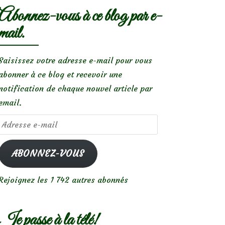
Abonnez-vous à ce blog par e-
mail.
Saisissez votre adresse e-mail pour vous
abonner à ce blog et recevoir une
notification de chaque nouvel article par
email.
Adresse
e-
mail
ABONNEZ-VOUS
Rejoignez les 1 742 autres abonnés
Je passe à la télé!