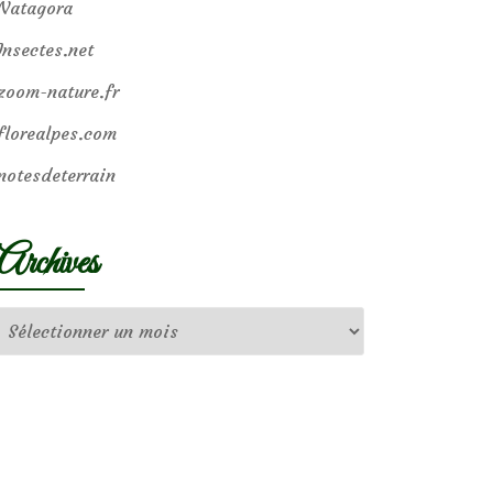
Natagora
Insectes.net
zoom-nature.fr
florealpes.com
notesdeterrain
Archives
Archives