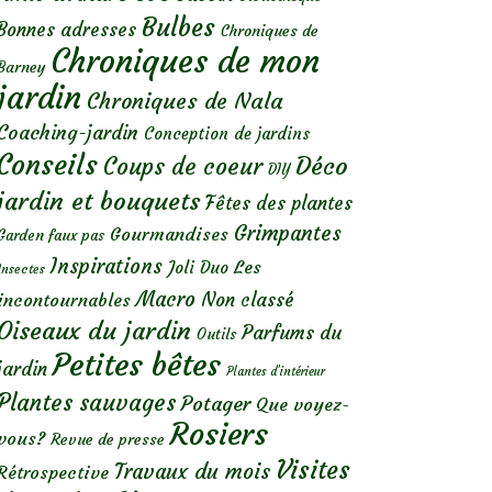
Bulbes
Bonnes adresses
Chroniques de
Chroniques de mon
Barney
jardin
Chroniques de Nala
Coaching-jardin
Conception de jardins
Conseils
Déco
Coups de coeur
DIY
jardin et bouquets
Fêtes des plantes
Grimpantes
Gourmandises
Garden faux pas
Inspirations
Les
Joli Duo
Insectes
Macro
Non classé
incontournables
Oiseaux du jardin
Parfums du
Outils
Petites bêtes
jardin
Plantes d’intérieur
Plantes sauvages
Potager
Que voyez-
Rosiers
vous?
Revue de presse
Visites
Travaux du mois
Rétrospective