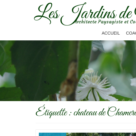
Les Jardins de
Aller
Architecte Paysagiste et Co
au
contenu
ACCUEIL
COA
Étiquette :
chateau de Chamero