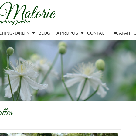
 Malorie
aching Jardin
CHING-JARDIN
BLOG
A PROPOS
CONTACT
#CAFAITT
lles