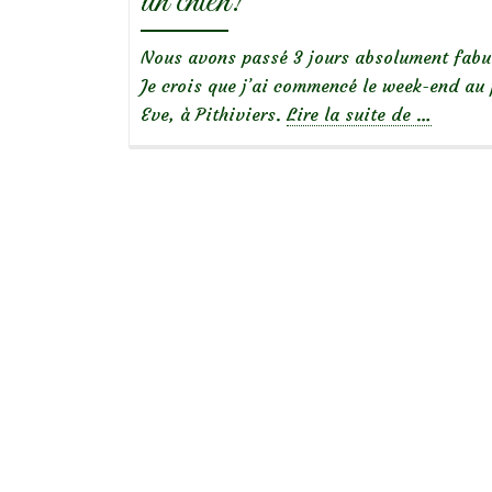
un chien!
Nous avons passé 3 jours absolument fabul
Je crois que j’ai commencé le week-end au 
à
Eve, à Pithiviers.
Lire la suite de
…
propos
deNotre
escapade
sur
la
Route
de
la
Rose,
dans
le
Loiret…
avec