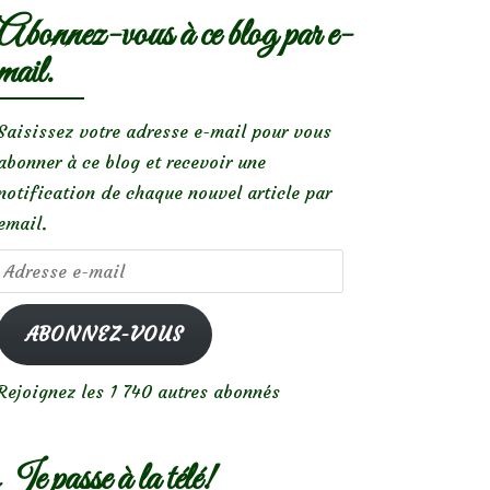
Abonnez-vous à ce blog par e-
mail.
Saisissez votre adresse e-mail pour vous
abonner à ce blog et recevoir une
notification de chaque nouvel article par
email.
Adresse
e-
mail
ABONNEZ-VOUS
Rejoignez les 1 740 autres abonnés
Je passe à la télé!