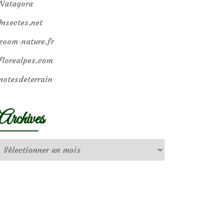
Natagora
Insectes.net
zoom-nature.fr
florealpes.com
notesdeterrain
Archives
Archives