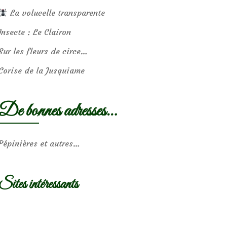
La volucelle transparente
Insecte : Le Clairon
Sur les fleurs de circe…
Corise de la Jusquiame
De bonnes adresses…
Pépinières et autres…
Sites intéressants