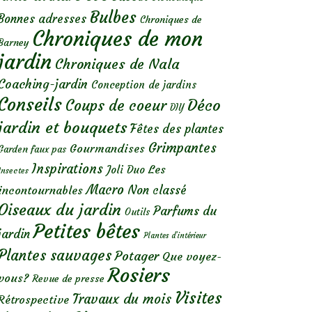
Bulbes
Bonnes adresses
Chroniques de
Chroniques de mon
Barney
jardin
Chroniques de Nala
Coaching-jardin
Conception de jardins
Conseils
Déco
Coups de coeur
DIY
jardin et bouquets
Fêtes des plantes
Grimpantes
Gourmandises
Garden faux pas
Inspirations
Les
Joli Duo
Insectes
Macro
Non classé
incontournables
Oiseaux du jardin
Parfums du
Outils
Petites bêtes
jardin
Plantes d’intérieur
Plantes sauvages
Potager
Que voyez-
Rosiers
vous?
Revue de presse
Visites
Travaux du mois
Rétrospective