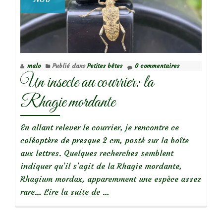
malo
Publié dans
Petites bêtes
0 commentaires
Un insecte au courrier: la
Rhagie mordante
En allant relever le courrier, je rencontre ce
coléoptère de presque 2 cm, posté sur la boîte
aux lettres. Quelques recherches semblent
indiquer qu’il s’agit de la Rhagie mordante,
Rhagium mordax, apparemment une espèce assez
à
rare…
Lire la suite de
…
propos
deUn