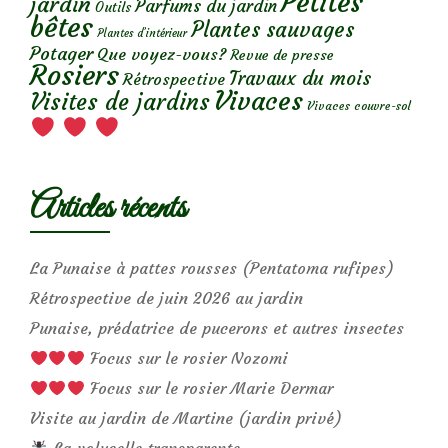
Petites
jardin
Parfums du jardin
Outils
bêtes
Plantes sauvages
Plantes d’intérieur
Potager
Que voyez-vous?
Revue de presse
Rosiers
Travaux du mois
Rétrospective
Vivaces
Visites de jardins
Vivaces couvre-sol
Articles récents
La Punaise à pattes rousses (Pentatoma rufipes)
Rétrospective de juin 2026 au jardin
Punaise, prédatrice de pucerons et autres insectes
Focus sur le rosier Nozomi
Focus sur le rosier Marie Dermar
Visite au jardin de Martine (jardin privé)
La volucelle transparente