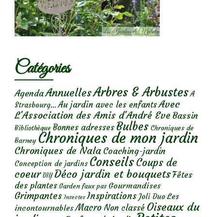
Catégories
Arbres & Arbustes
Annuelles
Agenda
A
Avec
Au jardin avec les enfants
Strasbourg...
L'Association des Amis d'André Eve
Bassin
Bulbes
Bonnes adresses
Chroniques de
Bibliothèque
Chroniques de mon jardin
Barney
Chroniques de Nala
Coaching-jardin
Conseils
Coups de
Conception de jardins
Déco jardin et bouquets
coeur
Fêtes
DIY
des plantes
Gourmandises
Garden faux pas
Grimpantes
Inspirations
Les
Joli Duo
Insectes
Oiseaux du
Macro
Non classé
incontournables