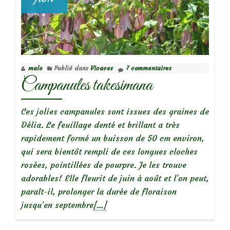
malo
Publié dans
Vivaces
7 commentaires
Campanules takesimana
Ces jolies campanules sont issues des graines de
Délia. Le feuillage denté et brillant a très
rapidement formé un buisson de 50 cm environ,
qui sera bientôt rempli de ces longues cloches
rosées, pointillées de pourpre. Je les trouve
adorables! Elle fleurit de juin à août et l’on peut,
paraît-il, prolonger la durée de floraison
En
jusqu’en septembre
[…]
savoir