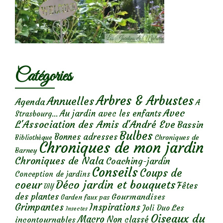
Catégories
Arbres & Arbustes
Annuelles
Agenda
A
Avec
Au jardin avec les enfants
Strasbourg...
L'Association des Amis d'André Eve
Bassin
Bulbes
Bonnes adresses
Chroniques de
Bibliothèque
Chroniques de mon jardin
Barney
Chroniques de Nala
Coaching-jardin
Conseils
Coups de
Conception de jardins
Déco jardin et bouquets
coeur
Fêtes
DIY
des plantes
Gourmandises
Garden faux pas
Grimpantes
Inspirations
Les
Joli Duo
Insectes
Oiseaux du
Macro
Non classé
incontournables