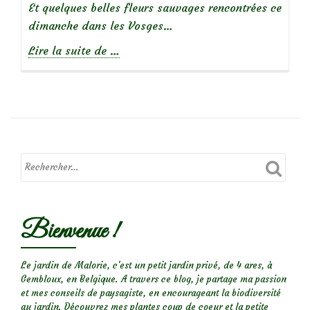
Et quelques belles fleurs sauvages rencontrées ce
dimanche dans les Vosges…
à
Lire la suite de
…
propos
deRandonnée
fleurie
dans
les
Vosges…
Bienvenue !
Le jardin de Malorie, c'est un petit jardin privé, de 4 ares, à
Gembloux, en Belgique. A travers ce blog, je partage ma passion
et mes conseils de paysagiste, en encourageant la biodiversité
au jardin. Découvrez mes plantes coup de coeur et la petite