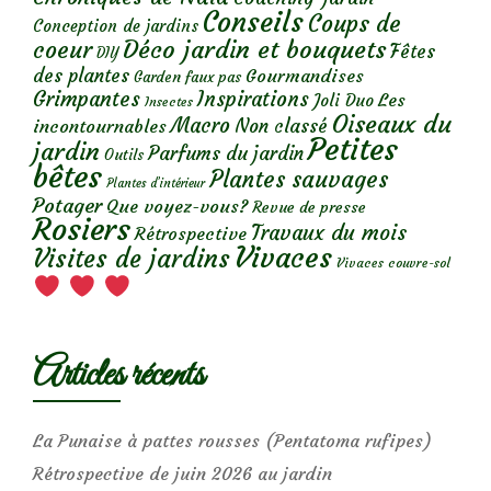
Conseils
Coups de
Conception de jardins
Déco jardin et bouquets
coeur
Fêtes
DIY
des plantes
Gourmandises
Garden faux pas
Grimpantes
Inspirations
Les
Joli Duo
Insectes
Oiseaux du
Macro
Non classé
incontournables
Petites
jardin
Parfums du jardin
Outils
bêtes
Plantes sauvages
Plantes d’intérieur
Potager
Que voyez-vous?
Revue de presse
Rosiers
Travaux du mois
Rétrospective
Vivaces
Visites de jardins
Vivaces couvre-sol
Articles récents
La Punaise à pattes rousses (Pentatoma rufipes)
Rétrospective de juin 2026 au jardin