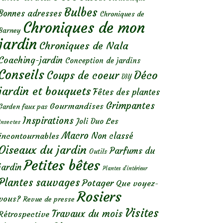
Bulbes
Bonnes adresses
Chroniques de
Chroniques de mon
Barney
jardin
Chroniques de Nala
Coaching-jardin
Conception de jardins
Conseils
Déco
Coups de coeur
DIY
jardin et bouquets
Fêtes des plantes
Grimpantes
Gourmandises
Garden faux pas
Inspirations
Les
Joli Duo
Insectes
Macro
Non classé
incontournables
Oiseaux du jardin
Parfums du
Outils
Petites bêtes
jardin
Plantes d’intérieur
Plantes sauvages
Potager
Que voyez-
Rosiers
vous?
Revue de presse
Visites
Travaux du mois
Rétrospective