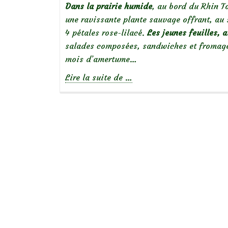
Dans la prairie humide
, au bord du Rhin T
une ravissante plante sauvage offrant, au 
4 pétales rose-lilacé.
Les jeunes feuilles, 
salades composées, sandwiches et fromages
mois d’amertume…
à
Lire la suite de
…
propos
deBelles
sauvageonnes
:
la
cardamine
des
prés