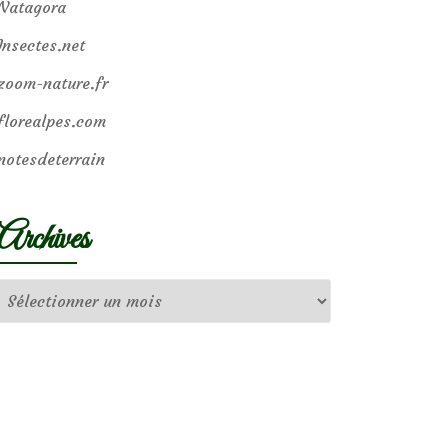
Natagora
Insectes.net
zoom-nature.fr
florealpes.com
notesdeterrain
Archives
Archives