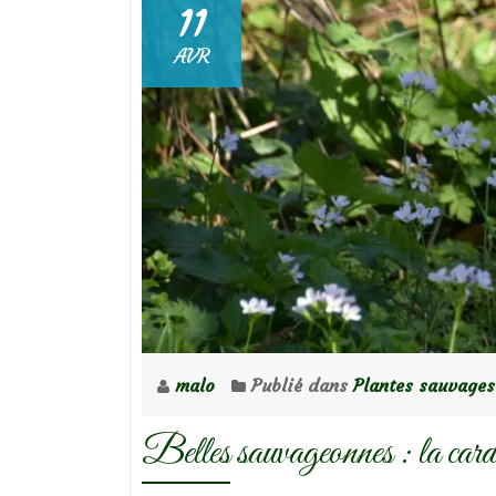
11
AVR
malo
Publié dans
Plantes sauvages
Belles sauvageonnes : la card