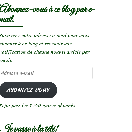
Abonnez-vous à ce blog par e-
mail.
Saisissez votre adresse e-mail pour vous
abonner à ce blog et recevoir une
notification de chaque nouvel article par
email.
Adresse
e-
mail
ABONNEZ-VOUS
Rejoignez les 1 740 autres abonnés
Je passe à la télé!