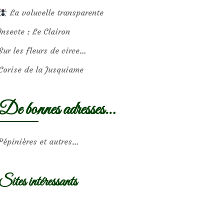
La volucelle transparente
Insecte : Le Clairon
Sur les fleurs de circe…
Corise de la Jusquiame
De bonnes adresses…
Pépinières et autres…
Sites intéressants