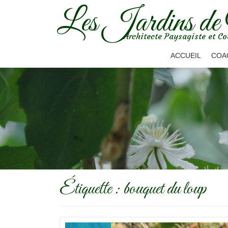
Les Jardins de
Aller
Architecte Paysagiste et Co
au
contenu
ACCUEIL
COA
Étiquette :
bouquet du loup