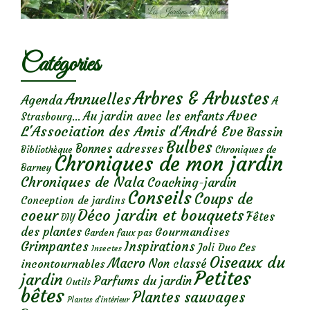
Catégories
Arbres & Arbustes
Annuelles
Agenda
A
Avec
Au jardin avec les enfants
Strasbourg...
L'Association des Amis d'André Eve
Bassin
Bulbes
Bonnes adresses
Chroniques de
Bibliothèque
Chroniques de mon jardin
Barney
Chroniques de Nala
Coaching-jardin
Conseils
Coups de
Conception de jardins
Déco jardin et bouquets
coeur
Fêtes
DIY
des plantes
Gourmandises
Garden faux pas
Grimpantes
Inspirations
Les
Joli Duo
Insectes
Oiseaux du
Macro
Non classé
incontournables
Petites
jardin
Parfums du jardin
Outils
bêtes
Plantes sauvages
Plantes d’intérieur