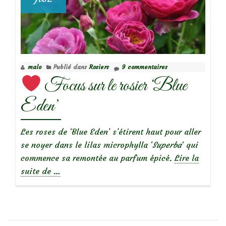
malo
Publié dans
Rosiers
9 commentaires
Focus sur le rosier ‘Blue
Eden’
Les roses de ‘Blue Eden’ s’étirent haut pour aller
se noyer dans le lilas microphylla ‘
Superba
‘ qui
commence sa remontée au parfum épicé.
Lire la
à
suite de
…
propos
de
Focus