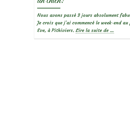
un chien!
Nous avons passé 3 jours absolument fabul
Je crois que j’ai commencé le week-end au 
à
Eve, à Pithiviers.
Lire la suite de
…
propos
deNotre
escapade
sur
la
Route
de
la
Rose,
dans
le
Loiret…
avec