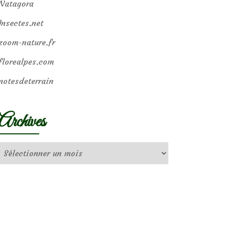
Natagora
Insectes.net
zoom-nature.fr
florealpes.com
notesdeterrain
Archives
Archives