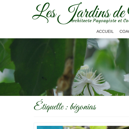
Les Jardins de
Aller
Architecte Paysagiste et Co
au
contenu
ACCUEIL
COA
Étiquette :
bégonias