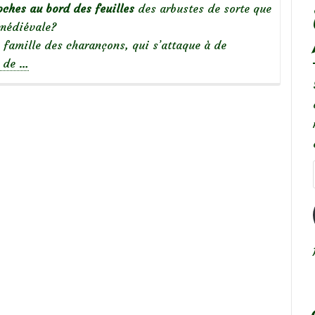
oches au
bord des feuilles
des arbustes de sorte que
 médiévale?
la famille des charançons, qui s’attaque à de
à
e de
…
propos
deL’Otiorhynque
qui
grignote
le
feuillage