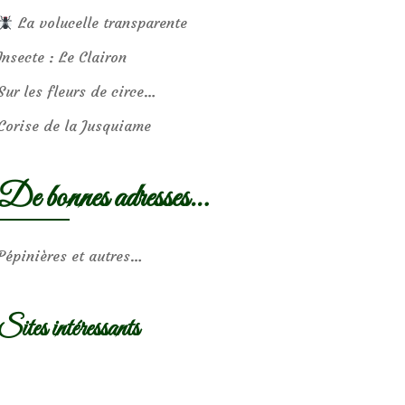
La volucelle transparente
Insecte : Le Clairon
Sur les fleurs de circe…
Corise de la Jusquiame
De bonnes adresses…
Pépinières et autres…
Sites intéressants