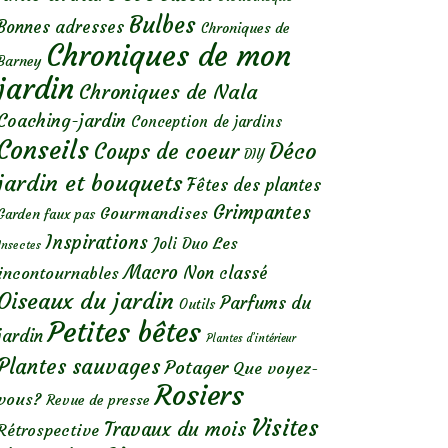
Bulbes
Bonnes adresses
Chroniques de
Chroniques de mon
Barney
jardin
Chroniques de Nala
Coaching-jardin
Conception de jardins
Conseils
Déco
Coups de coeur
DIY
jardin et bouquets
Fêtes des plantes
Grimpantes
Gourmandises
Garden faux pas
Inspirations
Les
Joli Duo
Insectes
Macro
Non classé
incontournables
Oiseaux du jardin
Parfums du
Outils
Petites bêtes
jardin
Plantes d’intérieur
Plantes sauvages
Potager
Que voyez-
Rosiers
vous?
Revue de presse
Visites
Travaux du mois
Rétrospective