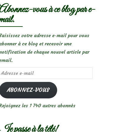
Abonnez-vous à ce blog par e-
mail.
Saisissez votre adresse e-mail pour vous
abonner à ce blog et recevoir une
notification de chaque nouvel article par
email.
Adresse
e-
mail
ABONNEZ-VOUS
Rejoignez les 1 740 autres abonnés
Je passe à la télé!