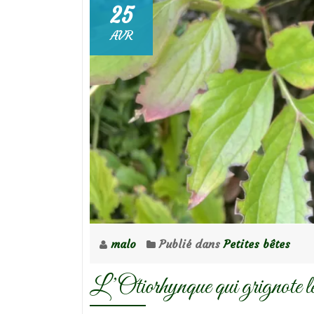
25
AVR
malo
Publié dans
Petites bêtes
L’Otiorhynque qui grignote le 