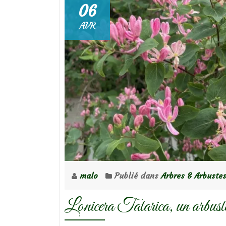
06
AVR
malo
Publié dans
Arbres & Arbuste
Lonicera Tatarica, un arbuste 