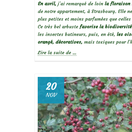
En avril,
j’ai remarqué de loin
la floraison
de notre appartement, à Strasbourg. Elle ne
plus petites et moins parfumées que celles
Ce très bel arbuste
favorise la biodiversité
les insectes butineurs, puis, en été,
les ois
orangé, décoratives,
mais toxiques pour l
à
Lire la suite de
…
propos
deLonicera
Tatarica,
un
20
arbuste
NOV
pour
la
biodiversité