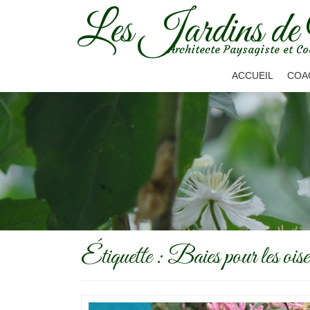
Les Jardins de
Aller
Architecte Paysagiste et Co
au
contenu
ACCUEIL
COA
Étiquette :
Baies pour les ois