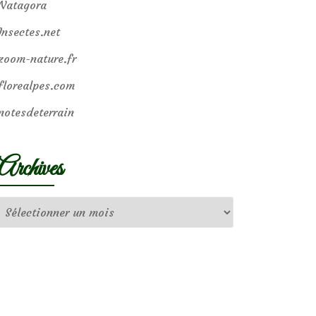
Natagora
Insectes.net
zoom-nature.fr
florealpes.com
notesdeterrain
Archives
Archives