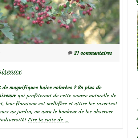
s
21 commentaires
oiseaux
t de magnifiques baies colorées ? En plus de
 oiseaux
qui profiteront de cette source naturelle de
 leur floraison est mellifère et attire les insectes!
neurs au jardin, on aura le bonheur de les observer
à
biodiversité!
Lire la suite de
…
propos
deDes