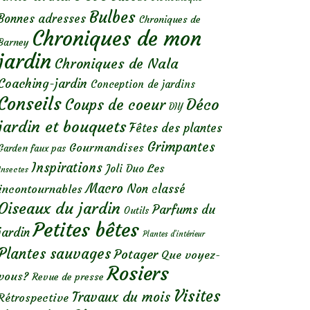
Bulbes
Bonnes adresses
Chroniques de
Chroniques de mon
Barney
jardin
Chroniques de Nala
Coaching-jardin
Conception de jardins
Conseils
Déco
Coups de coeur
DIY
jardin et bouquets
Fêtes des plantes
Grimpantes
Gourmandises
Garden faux pas
Inspirations
Les
Joli Duo
Insectes
Macro
Non classé
incontournables
Oiseaux du jardin
Parfums du
Outils
Petites bêtes
jardin
Plantes d’intérieur
Plantes sauvages
Potager
Que voyez-
Rosiers
vous?
Revue de presse
Visites
Travaux du mois
Rétrospective