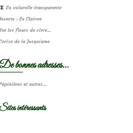
La volucelle transparente
Insecte : Le Clairon
Sur les fleurs de circe…
Corise de la Jusquiame
De bonnes adresses…
Pépinières et autres…
Sites intéressants