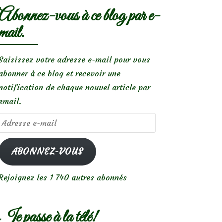
Abonnez-vous à ce blog par e-
mail.
Saisissez votre adresse e-mail pour vous
abonner à ce blog et recevoir une
notification de chaque nouvel article par
email.
Adresse
e-
mail
ABONNEZ-VOUS
Rejoignez les 1 740 autres abonnés
Je passe à la télé!