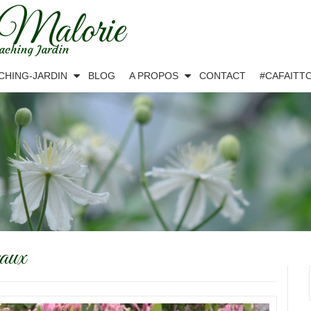
 Malorie
aching Jardin
CHING-JARDIN
BLOG
A PROPOS
CONTACT
#CAFAITT
eaux