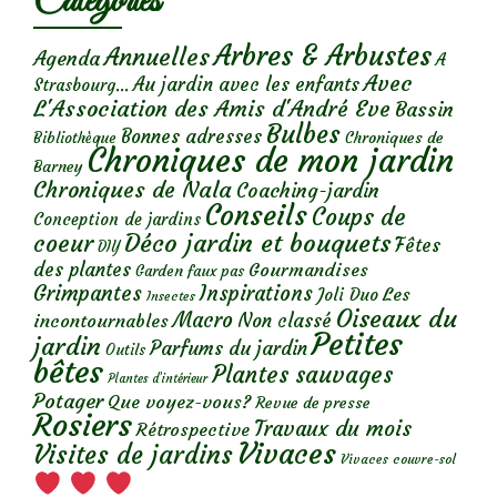
Catégories
Arbres & Arbustes
Annuelles
Agenda
A
Avec
Au jardin avec les enfants
Strasbourg...
L'Association des Amis d'André Eve
Bassin
Bulbes
Bonnes adresses
Chroniques de
Bibliothèque
Chroniques de mon jardin
Barney
Chroniques de Nala
Coaching-jardin
Conseils
Coups de
Conception de jardins
Déco jardin et bouquets
coeur
Fêtes
DIY
des plantes
Gourmandises
Garden faux pas
Grimpantes
Inspirations
Les
Joli Duo
Insectes
Oiseaux du
Macro
Non classé
incontournables
Petites
jardin
Parfums du jardin
Outils
bêtes
Plantes sauvages
Plantes d’intérieur
Potager
Que voyez-vous?
Revue de presse
Rosiers
Travaux du mois
Rétrospective
Vivaces
Visites de jardins
Vivaces couvre-sol