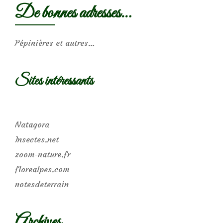
De bonnes adresses…
Pépinières et autres…
Sites intéressants
Natagora
Insectes.net
zoom-nature.fr
florealpes.com
notesdeterrain
Archives