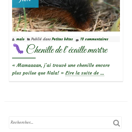
malo
Publié dans
Petites bêtes
13 commentaires
Chenille de l’écaille martre
« Mamaaaan, j’ai trouvé une chenille encore
à
plus poilue que Nala! »
Lire la suite de
…
propos
de
Chenille
de
l’écaille
martre