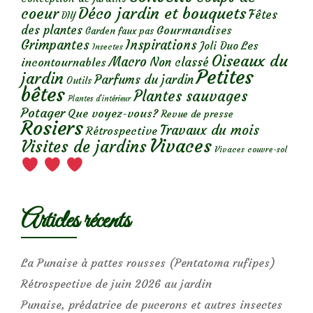
Déco jardin et bouquets
coeur
Fêtes
DIY
des plantes
Gourmandises
Garden faux pas
Grimpantes
Inspirations
Les
Joli Duo
Insectes
Oiseaux du
Macro
Non classé
incontournables
Petites
jardin
Parfums du jardin
Outils
bêtes
Plantes sauvages
Plantes d’intérieur
Potager
Que voyez-vous?
Revue de presse
Rosiers
Travaux du mois
Rétrospective
Vivaces
Visites de jardins
Vivaces couvre-sol
Articles récents
La Punaise à pattes rousses (Pentatoma rufipes)
Rétrospective de juin 2026 au jardin
Punaise, prédatrice de pucerons et autres insectes