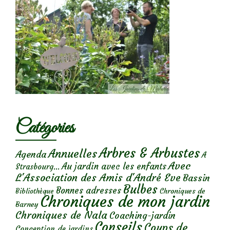
Catégories
Arbres & Arbustes
Annuelles
Agenda
A
Avec
Au jardin avec les enfants
Strasbourg...
L'Association des Amis d'André Eve
Bassin
Bulbes
Bonnes adresses
Chroniques de
Bibliothèque
Chroniques de mon jardin
Barney
Chroniques de Nala
Coaching-jardin
Conseils
Coups de
Conception de jardins