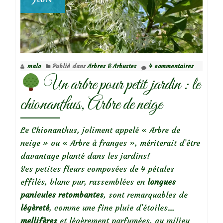
malo
Publié dans
Arbres & Arbustes
4 commentaires
Un arbre pour petit jardin : le
chionanthus, Arbre de neige
Le Chionanthus, joliment appelé « Arbre de
neige » ou « Arbre à franges », mériterait d’être
davantage planté dans les jardins!
Ses petites fleurs composées de 4 pétales
effilés, blanc pur, rassemblées en
longues
panicules retombantes
, sont remarquables de
légèreté
, comme une fine pluie d’étoiles…
mellifères
et légèrement parfumées, au milieu