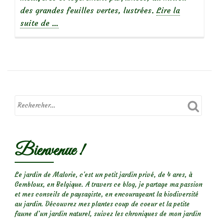
des grandes feuilles vertes, lustrées.
Lire la
à
suite de
…
propos
de
Un
arbre
pour
petit
jardin
:
Bienvenue !
le
chionanthus,
Arbre
Le jardin de Malorie, c'est un petit jardin privé, de 4 ares, à
Gembloux, en Belgique. A travers ce blog, je partage ma passion
de
et mes conseils de paysagiste, en encourageant la biodiversité
neige
au jardin. Découvrez mes plantes coup de coeur et la petite
faune d’un jardin naturel, suivez les chroniques de mon jardin