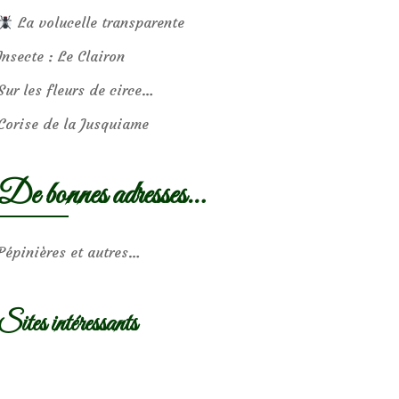
La volucelle transparente
Insecte : Le Clairon
Sur les fleurs de circe…
Corise de la Jusquiame
De bonnes adresses…
Pépinières et autres…
Sites intéressants