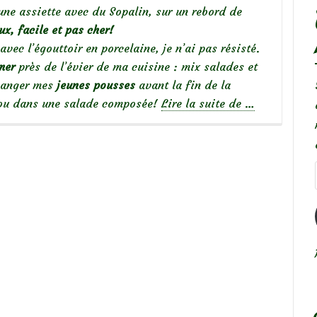
une assiette avec du Sopalin, sur un rebord de
x, facile et pas cher!
avec l’égouttoir en porcelaine, je n’ai pas résisté.
rmer
près de l’évier de ma cuisine : mix salades et
manger mes
jeunes pousses
avant la fin de la
à
s ou dans une salade composée!
Lire la suite de
…
propos
de
Délicieuses
graines
germées…