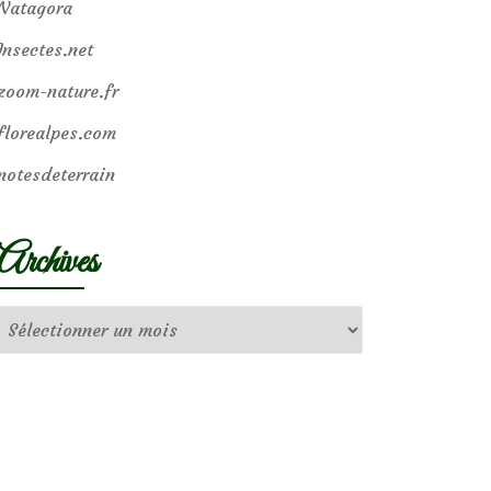
Natagora
Insectes.net
zoom-nature.fr
florealpes.com
notesdeterrain
Archives
Archives