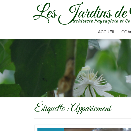
Les Jardins de
Aller
Architecte Paysagiste et Co
au
contenu
ACCUEIL
COA
Étiquette :
Appartement