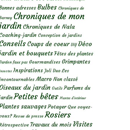
Bulbes
Bonnes adresses
Chroniques de
Chroniques de mon
Barney
jardin
Chroniques de Nala
Coaching-jardin
Conception de jardins
Conseils
Déco
Coups de coeur
DIY
jardin et bouquets
Fêtes des plantes
Grimpantes
Gourmandises
Garden faux pas
Inspirations
Les
Joli Duo
Insectes
Macro
Non classé
incontournables
Oiseaux du jardin
Parfums du
Outils
Petites bêtes
jardin
Plantes d’intérieur
Plantes sauvages
Potager
Que voyez-
Rosiers
vous?
Revue de presse
Visites
Travaux du mois
Rétrospective