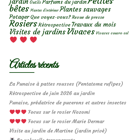
Petites
jardin
Parfums du jardin
Outils
bêtes
Plantes sauvages
Plantes d’intérieur
Potager
Que voyez-vous?
Revue de presse
Rosiers
Travaux du mois
Rétrospective
Vivaces
Visites de jardins
Vivaces couvre-sol
Articles récents
La Punaise à pattes rousses (Pentatoma rufipes)
Rétrospective de juin 2026 au jardin
Punaise, prédatrice de pucerons et autres insectes
Focus sur le rosier Nozomi
Focus sur le rosier Marie Dermar
Visite au jardin de Martine (jardin privé)
La volucelle transparente