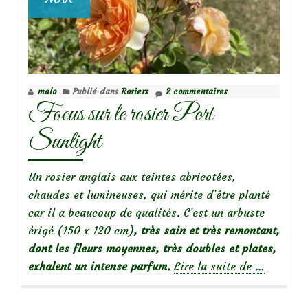
malo
Publié dans
Rosiers
2 commentaires
Focus sur le rosier Port
Sunlight
Un rosier anglais aux teintes abricotées,
chaudes et lumineuses, qui mérite d’être planté
car il a beaucoup de qualités. C’est un arbuste
érigé (150 x 120 cm)
, très sain et très remontant,
dont les fleurs moyennes, très doubles et plates,
à
exhalent un intense parfum.
Lire la suite de
…
propos
deFocus