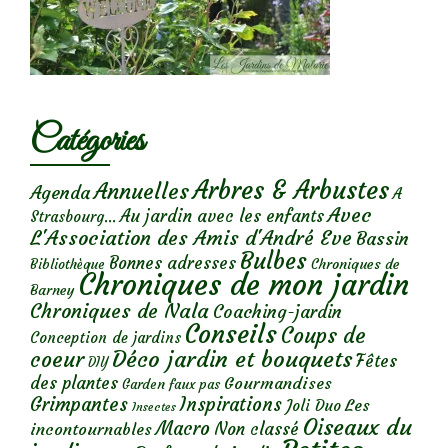
Catégories
Arbres & Arbustes
Annuelles
Agenda
A
Avec
Au jardin avec les enfants
Strasbourg...
L'Association des Amis d'André Eve
Bassin
Bulbes
Bonnes adresses
Chroniques de
Bibliothèque
Chroniques de mon jardin
Barney
Chroniques de Nala
Coaching-jardin
Conseils
Coups de
Conception de jardins
Déco jardin et bouquets
coeur
Fêtes
DIY
des plantes
Gourmandises
Garden faux pas
Grimpantes
Inspirations
Les
Joli Duo
Insectes
Oiseaux du
Macro
Non classé
incontournables