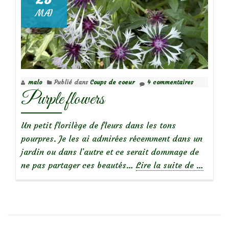
MAI
malo
Publié dans
Coups de coeur
4 commentaires
Purple flowers
Un petit florilège de fleurs dans les tons
pourpres. Je les ai admirées récemment dans un
jardin ou dans l’autre et ce serait dommage de
à
ne pas partager ces beautés…
Lire la suite de
…
propos
dePurple
flowers