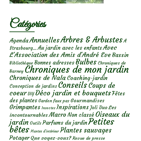
Catégories
Arbres & Arbustes
Annuelles
Agenda
A
Avec
Au jardin avec les enfants
Strasbourg...
L'Association des Amis d'André Eve
Bassin
Bulbes
Bonnes adresses
Chroniques de
Bibliothèque
Chroniques de mon jardin
Barney
Chroniques de Nala
Coaching-jardin
Conseils
Coups de
Conception de jardins
Déco jardin et bouquets
coeur
Fêtes
DIY
des plantes
Gourmandises
Garden faux pas
Grimpantes
Inspirations
Les
Joli Duo
Insectes
Oiseaux du
Macro
Non classé
incontournables
Petites
jardin
Parfums du jardin
Outils
bêtes
Plantes sauvages
Plantes d’intérieur
Potager
Que voyez-vous?
Revue de presse