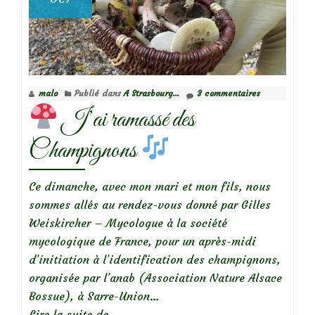
malo
Publié dans
A Strasbourg...
3 commentaires
J’ai ramassé des
Champignons
Ce dimanche, avec mon mari et mon fils, nous
sommes allés au rendez-vous donné par Gilles
Weiskircher – Mycologue à la société
mycologique de France, pour un après-midi
d’initiation à l’identification des champignons,
organisée par l’anab (Association Nature Alsace
Bossue), à Sarre-Union…
à
Lire la suite de
…