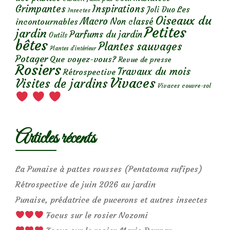
Grimpantes
Inspirations
Les
Joli Duo
Insectes
Oiseaux du
Macro
Non classé
incontournables
Petites
jardin
Parfums du jardin
Outils
bêtes
Plantes sauvages
Plantes d’intérieur
Potager
Que voyez-vous?
Revue de presse
Rosiers
Travaux du mois
Rétrospective
Vivaces
Visites de jardins
Vivaces couvre-sol
Articles récents
La Punaise à pattes rousses (Pentatoma rufipes)
Rétrospective de juin 2026 au jardin
Punaise, prédatrice de pucerons et autres insectes
Focus sur le rosier Nozomi