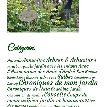
Catégories
Arbres & Arbustes
Annuelles
Agenda
A
Avec
Au jardin avec les enfants
Strasbourg...
L'Association des Amis d'André Eve
Bassin
Bulbes
Bonnes adresses
Chroniques de
Bibliothèque
Chroniques de mon jardin
Barney
Chroniques de Nala
Coaching-jardin
Conseils
Coups de
Conception de jardins
Déco jardin et bouquets
coeur
Fêtes
DIY
des plantes
Gourmandises
Garden faux pas